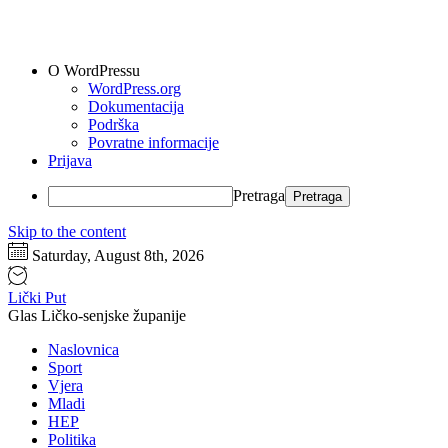
O WordPressu
WordPress.org
Dokumentacija
Podrška
Povratne informacije
Prijava
Pretraga
Skip to the content
Saturday, August 8th, 2026
Lički Put
Glas Ličko-senjske županije
Naslovnica
Sport
Vjera
Mladi
HEP
Politika