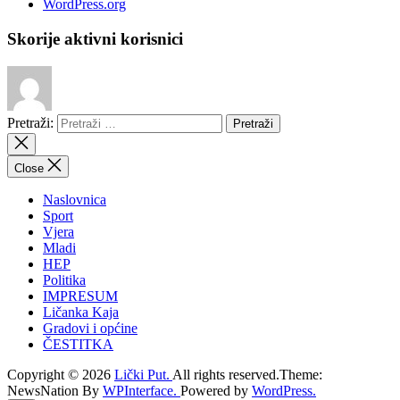
WordPress.org
Skorije aktivni korisnici
Pretraži:
Close
Naslovnica
Sport
Vjera
Mladi
HEP
Politika
IMPRESUM
Ličanka Kaja
Gradovi i općine
ČESTITKA
Copyright © 2026
Lički Put.
All rights reserved.Theme:
NewsNation By
WPInterface.
Powered by
WordPress.