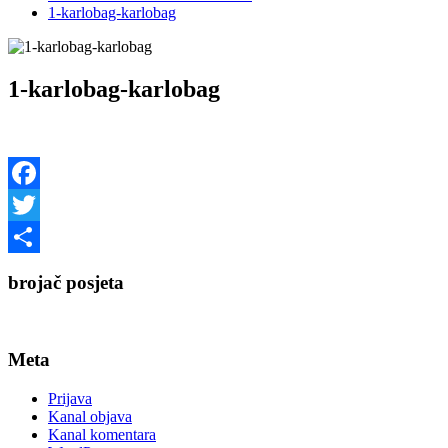
1-karlobag-karlobag
1-karlobag-karlobag
Facebook
Twitter
Share
brojač posjeta
Meta
Prijava
Kanal objava
Kanal komentara