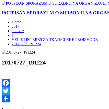
POTPISAN SPORAZUM O SURADNJI NA ORGANIZ
Home
2017
kolovoz
1
VELIKI INTERES ZA TRADICIJSKE PROIZVODE
20170727_191224
20170727_191224
Facebook
Twitter
Share