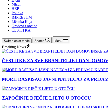
Mladi
HEP
Politika
IMPRESUM
Ličanka Kaja
Gradovi i općine
ČESTITKA
Switch color mode
Search
Menu
Breaking News
ČESTITKE ZA SVE BRANITELJE I DAN DOMO
MORH RASPISAO JAVNI NATJEČAJ ZA PRIJA
ZAPOČINJE DJEČJE LJETO U OTOČCU