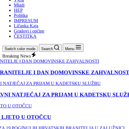
Mladi
HEP
Politika
IMPRESUM
Ličanka Kaja
Gradovi i općine
ČESTITKA
Switch color mode
Search
Menu
Breaking News
RANITELJE I DAN DOMOVINSKE ZAHVALNOSTI
NI NATJEČAJ ZA PRIJAM U KADETSKU SLUŽB
LJETO U OTOČCU