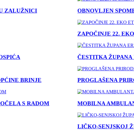
ZALUŽNICI
OBNOVLJEN SPOMEN 
ZAPOČINJE 22. EKO
PIĆA
ČESTITKA ŽUPANA E
INE BRINJE
PROGLAŠENA PRIROD
ČELA S RADOM
MOBILNA AMBULANTA
LIČKO-SENJSKOJ ŽUP