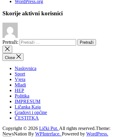
WordPress.org
Skorije aktivni korisnici
Pretraži:
Close
Naslovnica
Sport
Vjera
Mladi
HEP
Politika
IMPRESUM
Ličanka Kaja
Gradovi i općine
ČESTITKA
Copyright © 2026
Lički Put.
All rights reserved.Theme:
NewsNation By
WPInterface.
Powered by
WordPress.