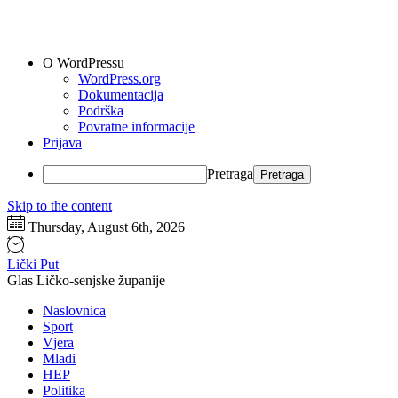
O WordPressu
WordPress.org
Dokumentacija
Podrška
Povratne informacije
Prijava
Pretraga
Skip to the content
Thursday, August 6th, 2026
Lički Put
Glas Ličko-senjske županije
Naslovnica
Sport
Vjera
Mladi
HEP
Politika