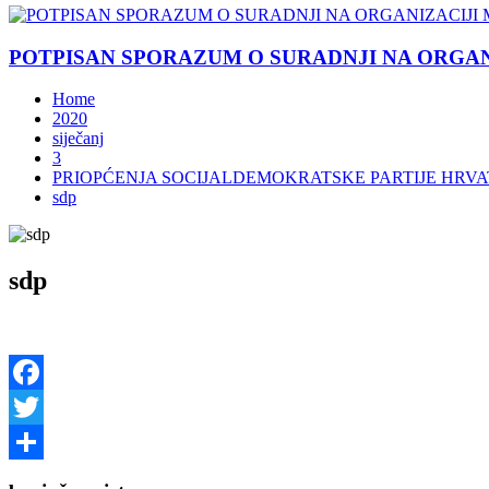
POTPISAN SPORAZUM O SURADNJI NA ORGANIZ
Home
2020
siječanj
3
PRIOPĆENJA SOCIJALDEMOKRATSKE PARTIJE HRV
sdp
sdp
Facebook
Twitter
Share