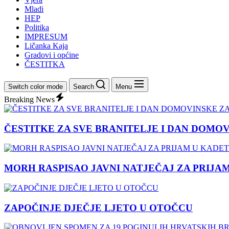
Mladi
HEP
Politika
IMPRESUM
Ličanka Kaja
Gradovi i općine
ČESTITKA
Switch color mode
Search
Menu
Breaking News
ČESTITKE ZA SVE BRANITELJE I DAN DOMO
MORH RASPISAO JAVNI NATJEČAJ ZA PRIJA
ZAPOČINJE DJEČJE LJETO U OTOČCU