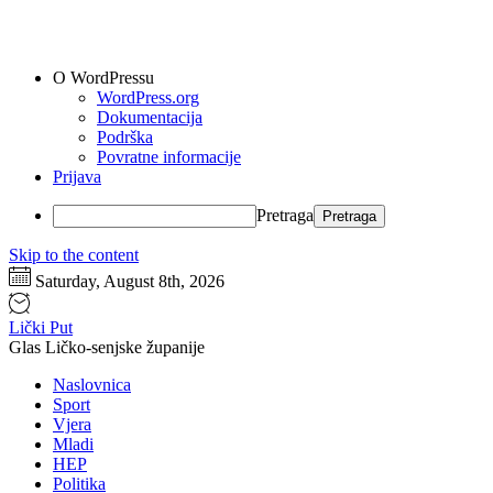
O WordPressu
WordPress.org
Dokumentacija
Podrška
Povratne informacije
Prijava
Pretraga
Skip to the content
Saturday, August 8th, 2026
Lički Put
Glas Ličko-senjske županije
Naslovnica
Sport
Vjera
Mladi
HEP
Politika