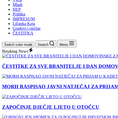
Mladi
HEP
Politika
IMPRESUM
Ličanka Kaja
Gradovi i općine
ČESTITKA
Switch color mode
Search
Menu
Breaking News
ČESTITKE ZA SVE BRANITELJE I DAN DOMO
MORH RASPISAO JAVNI NATJEČAJ ZA PRIJA
ZAPOČINJE DJEČJE LJETO U OTOČCU