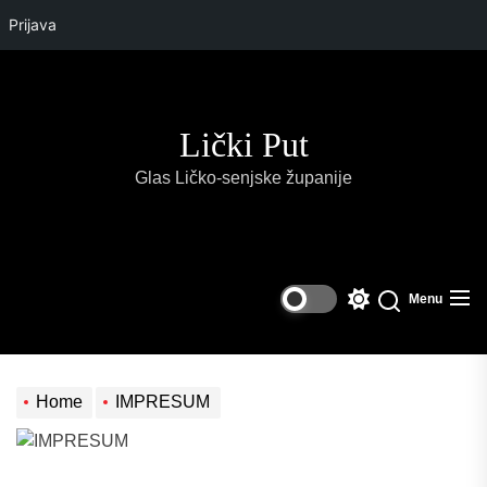
Prijava
Skip
to
the
Lički Put
content
Glas Ličko-senjske županije
Menu
Switch
Search
color
mode
Home
IMPRESUM