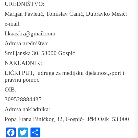
UREDNIŠTVO:
Marijan Pavletić, Tomislav Čanić, Dubravko Mesić;
e-mail:
likaas.bz@gmail.com
Adresa uredništva:
Smiljanska 30, 53000 Gospić
NAKLADNIK:
LIČKI PUT, udruga za medijsku djelatnost,sport i
pravnu pomoć
OIB:
309528884435
Adresa nakladnika:
Popa Frana Biničkog 32, Gospić-Lički Osik 53 000
Facebook
Twitter
Share