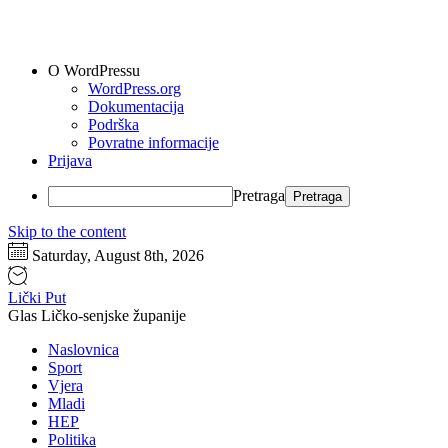
O WordPressu
WordPress.org
Dokumentacija
Podrška
Povratne informacije
Prijava
Pretraga
Skip to the content
Saturday, August 8th, 2026
Lički Put
Glas Ličko-senjske županije
Naslovnica
Sport
Vjera
Mladi
HEP
Politika