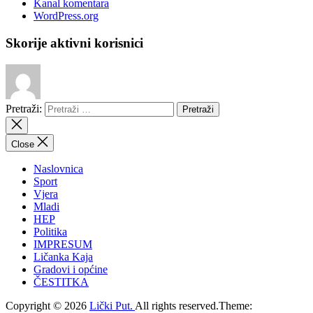
Kanal komentara
WordPress.org
Skorije aktivni korisnici
Pretraži:
Close
Naslovnica
Sport
Vjera
Mladi
HEP
Politika
IMPRESUM
Ličanka Kaja
Gradovi i općine
ČESTITKA
Copyright © 2026
Lički Put.
All rights reserved.Theme: