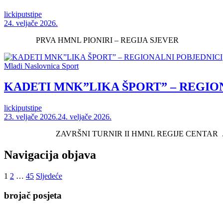
lickiputstipe
24. veljače 2026.
PRVA HMNL PIONIRI – REGIJA SJEVER 
Mladi
Naslovnica
Sport
KADETI MNK”LIKA ŠPORT” – REGIO
lickiputstipe
23. veljače 2026.
24. veljače 2026.
ZAVRŠNI TURNIR II HMNL REGIJE CENTAR ..
Navigacija objava
1
2
…
45
Sljedeće
brojač posjeta