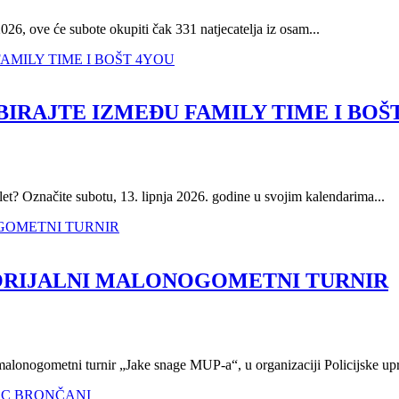
2026, ove će subote okupiti čak 331 natjecatelja iz osam...
 BIRAJTE IZMEĐU FAMILY TIME I BOŠ
izlet? Označite subotu, 13. lipnja 2026. godine u svojim kalendarima...
EMORIJALNI MALONOGOMETNI TURNIR
 malonogometni turnir „Jake snage MUP-a“, u organizaciji Policijske upr