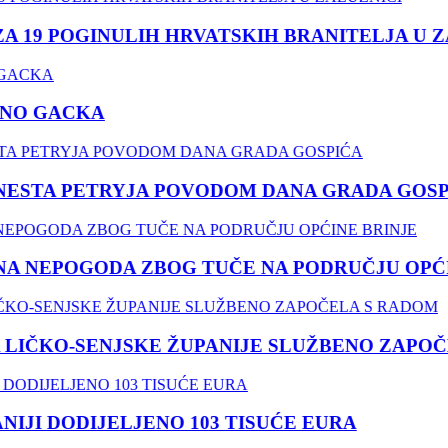
9 POGINULIH HRVATSKIH BRANITELJA U ZALU
 GACKA
TA PETRYJA POVODOM DANA GRADA GOSPIĆ
EPOGODA ZBOG TUČE NA PODRUČJU OPĆINE 
KO-SENJSKE ŽUPANIJE SLUŽBENO ZAPOČEL
I DODIJELJENO 103 TISUĆE EURA