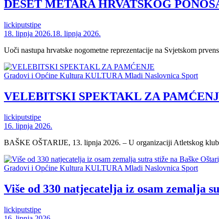
DESET METARA HRVATSKOG PONOSA
lickiputstipe
18. lipnja 2026.
18. lipnja 2026.
Uoči nastupa hrvatske nogometne reprezentacije na Svjetskom prvenstv
Gradovi i Općine
Kultura
KULTURA
Mladi
Naslovnica
Sport
VELEBITSKI SPEKTAKL ZA PAMĆEN
lickiputstipe
16. lipnja 2026.
BAŠKE OŠTARIJE, 13. lipnja 2026. – U organizaciji Atletskog kluba Ve
Gradovi i Općine
Kultura
KULTURA
Mladi
Naslovnica
Sport
Više od 330 natjecatelja iz osam zemalja su
lickiputstipe
16. lipnja 2026.