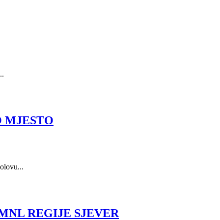
..
O MJESTO
olovu...
HMNL REGIJE SJEVER