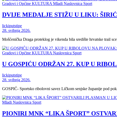
Gradovi i Općine
KULTURA
Mladi
Naslovnica
Sport
DVIJE MEDALJE STIŽU U LIKU: ŠIR
lickiputstipe
28. svibnja 2026.
Mošćenička Draga proteklog je vikenda bila središte hrvatske trail s
Gradovi i Općine
KULTURA
Naslovnica
Sport
U GOSPIĆU ODRŽAN 27. KUP U RIB
lickiputstipe
28. svibnja 2026.
GOSPIĆ- Sportsko ribolovni savez Ličkom senjske županije pod pokro
Mladi
Naslovnica
Sport
PIONIRI MNK “LIKA ŠPORT” OSTVAR