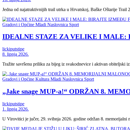
Jedna od najatraktivnijih trail utrka u Hrvatskoj, Baške Oštarije Trail 
Gradovi i Općine
Mladi
Naslovnica
Sport
IDEALNE STAZE ZA VELIKE I MALE:
lickiputstipe
8. lipnja 2026.
Tražite savršenu priliku za bijeg iz svakodnevice i aktivan obiteljski 
Gradovi i Općine
Kultura
Mladi
Naslovnica
Sport
„Jake snage MUP-a!“ ODRŽAN 8. M
lickiputstipe
1. lipnja 2026.
U Virovitici je jučer, 29. svibnja 2026. godine održan 8. memorijalni