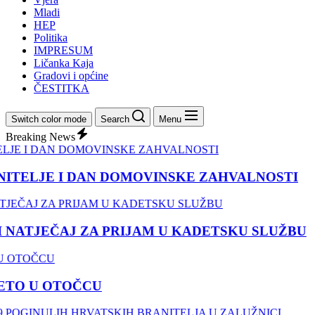
Mladi
HEP
Politika
IMPRESUM
Ličanka Kaja
Gradovi i općine
ČESTITKA
Switch color mode
Search
Menu
Breaking News
TELJE I DAN DOMOVINSKE ZAHVALNOSTI
ATJEČAJ ZA PRIJAM U KADETSKU SLUŽBU
O U OTOČCU