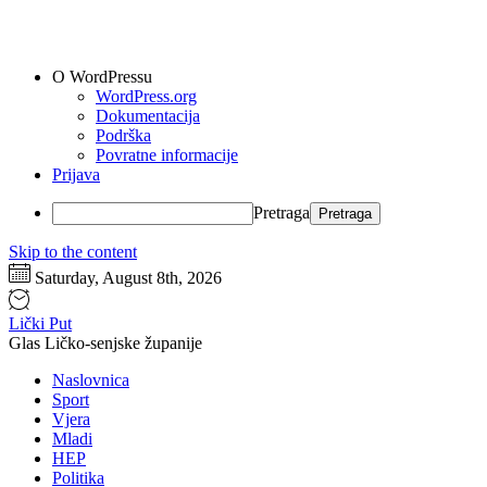
O WordPressu
WordPress.org
Dokumentacija
Podrška
Povratne informacije
Prijava
Pretraga
Skip to the content
Saturday, August 8th, 2026
Lički Put
Glas Ličko-senjske županije
Naslovnica
Sport
Vjera
Mladi
HEP
Politika