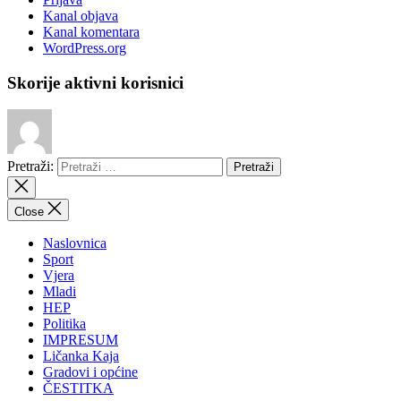
Kanal objava
Kanal komentara
WordPress.org
Skorije aktivni korisnici
Pretraži:
Close
Naslovnica
Sport
Vjera
Mladi
HEP
Politika
IMPRESUM
Ličanka Kaja
Gradovi i općine
ČESTITKA