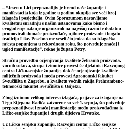
– “Jesen u Lici prepoznatljiv je brend naše županije i
manifestacija koja iz godine u godinu okuplja sve veći broj
izlagača i posjetitelja. Ovim Sporazumom nastavljamo
kvalitetnu suradnju s našim ustanovama kako bismo i
ovogodišnje izdanje organizirali na najvišoj razini te dodatno
promovirali domaće proizvođače, njihove proizvode i bogatu
tradiciju Like. Posebno me veseli činjenica da su izlagačka
mjesta popunjena u rekordnom roku, što potvrđuje značaj i
ugled manifestacije“, rekao je župan Petry.
Stručnu provedbu ocjenjivanja kvalitete želiranih proizvoda,
voćnih sokova, sirupa i zimnice provest će djelatnici Razvojnog
centra Ličko-senjske županije, dok će ocjenjivanje kvalitete
mliječnih proizvoda i meda provesti Agronomski fakultet
Sveučilišta u Zagrebu, a kvalitetu voćnih rakija Prehrambeno-
tehnološki fakultet Sveučilišta u Osijeku.
Zbog iznimno velikog interesa izlagača, prijave za izlaganje na
Trgu Stjepana Radića zatvorene su već 1. srpnja, što potvrđuje
prepoznatljivost i značaj manifestacije među proizvođačima iz
Ličko-senjske županije i drugih dijelova Hrvatske.
Uz Ličko-senjsku županiju, Razvojni centar Ličko-senjske