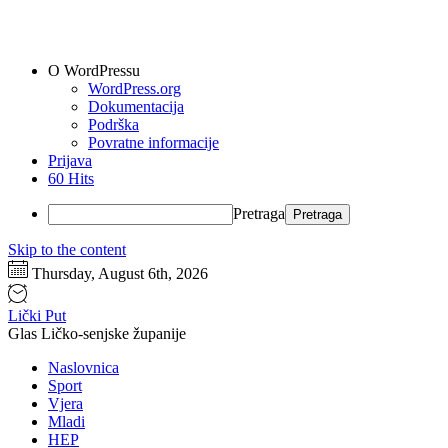
O WordPressu
WordPress.org
Dokumentacija
Podrška
Povratne informacije
Prijava
60 Hits
Pretraga
Skip to the content
Thursday, August 6th, 2026
Lički Put
Glas Ličko-senjske županije
Naslovnica
Sport
Vjera
Mladi
HEP