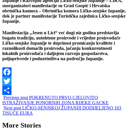
županije i Razvojnu agenciju Ličko-senjske županije – LIRA,
suorganizatori manifestacije su Grad Gospić i Hrvatska
obrtnička komora – Obrtnička komora Ličko-senjske županije,
dok je partner manifestacije Turistička zajednica Ličko-senjske
županije.
Manifestacija „Jesen u Lici“ već dugi niz godina predstavlja
bogatu tradiciju, autohtone proizvode i vrijedne proizvođače
Ličko-senjske županije te doprinosi promicanju kvalitete i
raznolikosti domaćih proizvoda, jačanju konkurentnosti
lokalnih proizvođača i daljnjem razvoju gospodarstva,
poljoprivrede i poduzetništva na području županije.
Facebook
Twitter
Previous post
POKRENUTO PRVO CJELOVITO
Share
ISTRAŽIVANJE PONORNIH ZONA RIJEKE GACKE
Next post
LIČKO-SENJSKOJ ŽUPANIJI DODIJELJENO 103
TISUĆE EURA
More Stories