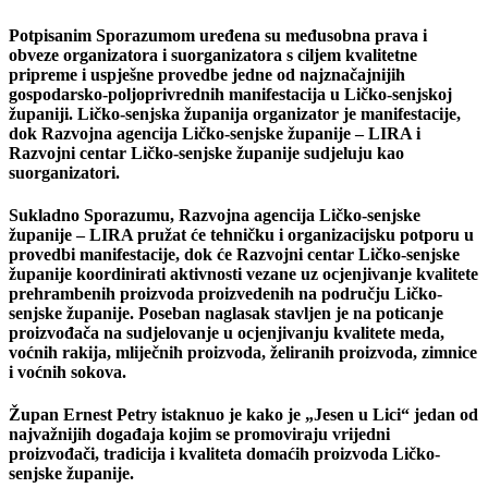
Potpisanim Sporazumom uređena su međusobna prava i
obveze organizatora i suorganizatora s ciljem kvalitetne
pripreme i uspješne provedbe jedne od najznačajnijih
gospodarsko-poljoprivrednih manifestacija u Ličko-senjskoj
županiji. Ličko-senjska županija organizator je manifestacije,
dok Razvojna agencija Ličko-senjske županije – LIRA i
Razvojni centar Ličko-senjske županije sudjeluju kao
suorganizatori.
Sukladno Sporazumu, Razvojna agencija Ličko-senjske
županije – LIRA pružat će tehničku i organizacijsku potporu u
provedbi manifestacije, dok će Razvojni centar Ličko-senjske
županije koordinirati aktivnosti vezane uz ocjenjivanje kvalitete
prehrambenih proizvoda proizvedenih na području Ličko-
senjske županije. Poseban naglasak stavljen je na poticanje
proizvođača na sudjelovanje u ocjenjivanju kvalitete meda,
voćnih rakija, mliječnih proizvoda, želiranih proizvoda, zimnice
i voćnih sokova.
Župan Ernest Petry istaknuo je kako je „Jesen u Lici“ jedan od
najvažnijih događaja kojim se promoviraju vrijedni
proizvođači, tradicija i kvaliteta domaćih proizvoda Ličko-
senjske županije.