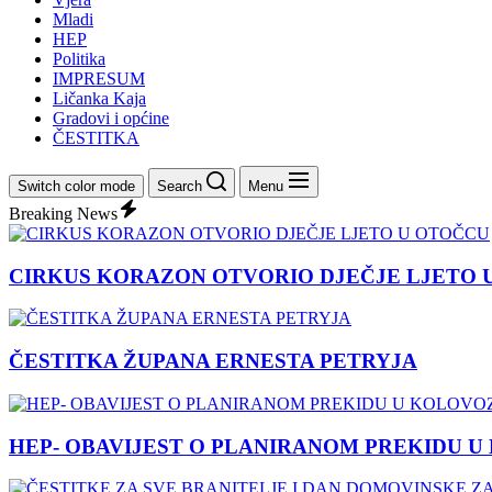
Mladi
HEP
Politika
IMPRESUM
Ličanka Kaja
Gradovi i općine
ČESTITKA
Switch color mode
Search
Menu
Breaking News
CIRKUS KORAZON OTVORIO DJEČJE LJETO 
ČESTITKA ŽUPANA ERNESTA PETRYJA
HEP- OBAVIJEST O PLANIRANOM PREKIDU U