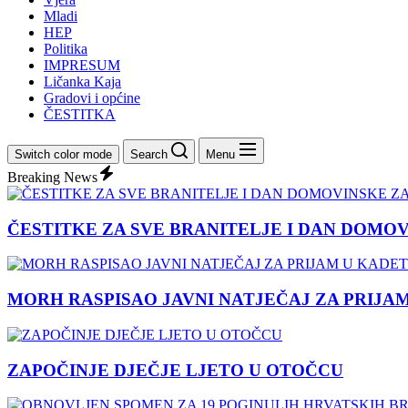
Mladi
HEP
Politika
IMPRESUM
Ličanka Kaja
Gradovi i općine
ČESTITKA
Switch color mode
Search
Menu
Breaking News
ČESTITKE ZA SVE BRANITELJE I DAN DOMO
MORH RASPISAO JAVNI NATJEČAJ ZA PRIJA
ZAPOČINJE DJEČJE LJETO U OTOČCU