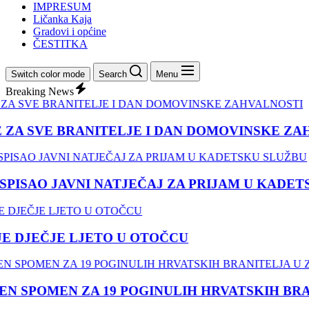
IMPRESUM
Ličanka Kaja
Gradovi i općine
ČESTITKA
Switch color mode
Search
Menu
Breaking News
ZA SVE BRANITELJE I DAN DOMOVINSKE ZAH
ISAO JAVNI NATJEČAJ ZA PRIJAM U KADETS
 DJEČJE LJETO U OTOČCU
 SPOMEN ZA 19 POGINULIH HRVATSKIH BRANI