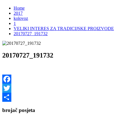
Home
2017
kolovoz
1
VELIKI INTERES ZA TRADICIJSKE PROIZVODE
20170727_191732
20170727_191732
Facebook
Twitter
Share
brojač posjeta