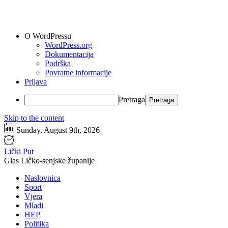
O WordPressu
WordPress.org
Dokumentacija
Podrška
Povratne informacije
Prijava
Pretraga
Skip to the content
Sunday, August 9th, 2026
Lički Put
Glas Ličko-senjske županije
Naslovnica
Sport
Vjera
Mladi
HEP
Politika