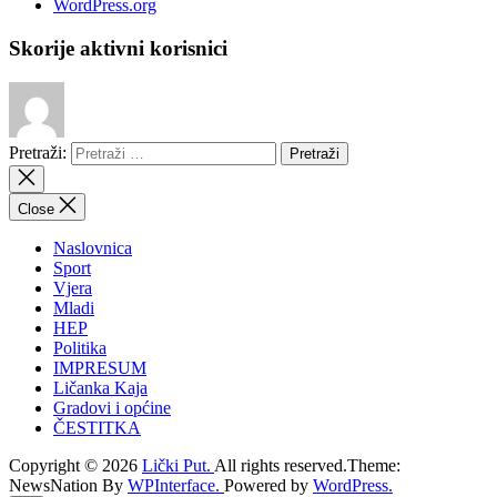
WordPress.org
Skorije aktivni korisnici
Pretraži:
Close
Naslovnica
Sport
Vjera
Mladi
HEP
Politika
IMPRESUM
Ličanka Kaja
Gradovi i općine
ČESTITKA
Copyright © 2026
Lički Put.
All rights reserved.Theme:
NewsNation By
WPInterface.
Powered by
WordPress.