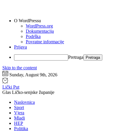
O WordPressu
WordPress.org
Dokumentacija
Podrška
Povratne informacije
Prijava
Pretraga
Skip to the content
Sunday, August 9th, 2026
Lički Put
Glas Ličko-senjske županije
Naslovnica
Sport
Vjera
Mladi
HEP
Politika