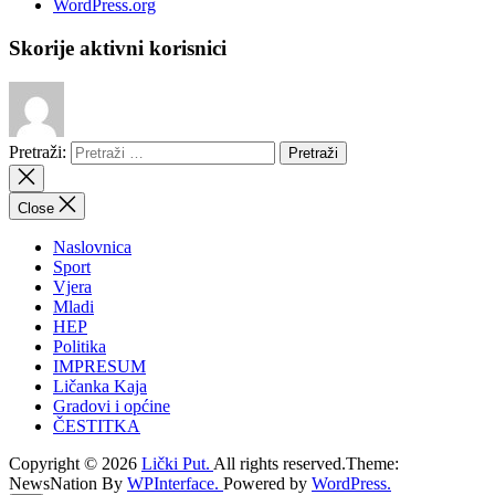
WordPress.org
Skorije aktivni korisnici
Pretraži:
Close
Naslovnica
Sport
Vjera
Mladi
HEP
Politika
IMPRESUM
Ličanka Kaja
Gradovi i općine
ČESTITKA
Copyright © 2026
Lički Put.
All rights reserved.Theme:
NewsNation By
WPInterface.
Powered by
WordPress.