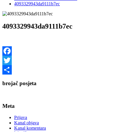
4093329943da9111b7ec
4093329943da9111b7ec
Facebook
Twitter
Share
brojač posjeta
Meta
Prijava
Kanal objava
Kanal komentara