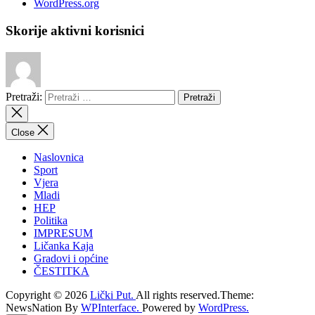
WordPress.org
Skorije aktivni korisnici
Pretraži:
Close
Naslovnica
Sport
Vjera
Mladi
HEP
Politika
IMPRESUM
Ličanka Kaja
Gradovi i općine
ČESTITKA
Copyright © 2026
Lički Put.
All rights reserved.Theme:
NewsNation By
WPInterface.
Powered by
WordPress.