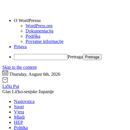
O WordPressu
WordPress.org
Dokumentacija
Podrška
Povratne informacije
Prijava
Pretraga
Skip to the content
Thursday, August 6th, 2026
Lički Put
Glas Ličko-senjske županije
Naslovnica
Sport
Vjera
Mladi
HEP
Politika