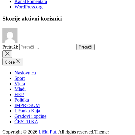
Kanal komentara
WordPress.org
Skorije aktivni korisnici
Pretraži:
Close
Naslovnica
Sport
Vjera
Mladi
HEP
Politika
IMPRESUM
Ličanka Kaja
Gradovi i općine
ČESTITKA
Copyright © 2026
Lički Put.
All rights reserved.Theme: