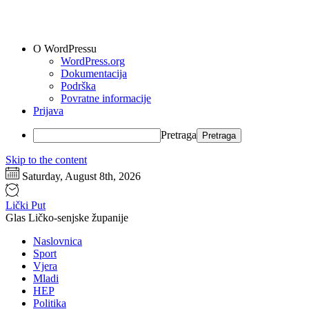
O WordPressu
WordPress.org
Dokumentacija
Podrška
Povratne informacije
Prijava
Pretraga
Skip to the content
Saturday, August 8th, 2026
Lički Put
Glas Ličko-senjske županije
Naslovnica
Sport
Vjera
Mladi
HEP
Politika