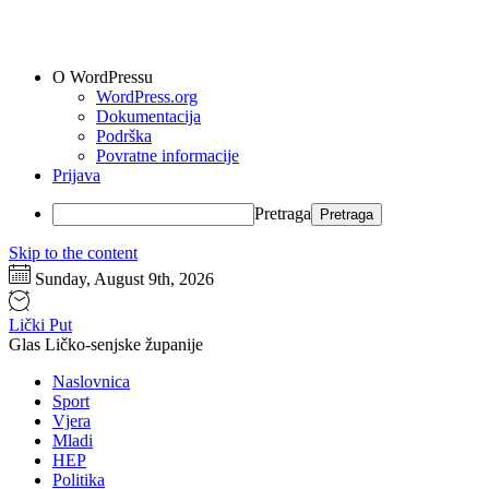
O WordPressu
WordPress.org
Dokumentacija
Podrška
Povratne informacije
Prijava
Pretraga
Skip to the content
Sunday, August 9th, 2026
Lički Put
Glas Ličko-senjske županije
Naslovnica
Sport
Vjera
Mladi
HEP
Politika