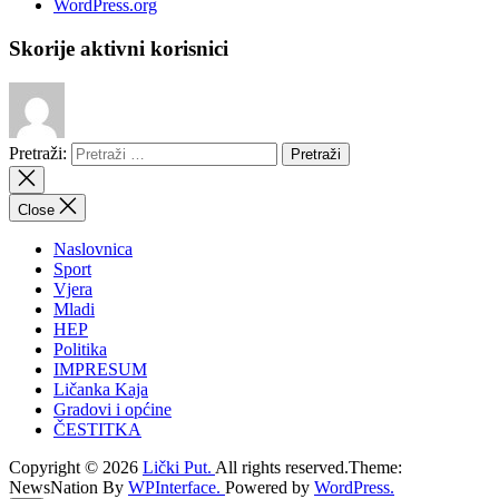
WordPress.org
Skorije aktivni korisnici
Pretraži:
Close
Naslovnica
Sport
Vjera
Mladi
HEP
Politika
IMPRESUM
Ličanka Kaja
Gradovi i općine
ČESTITKA
Copyright © 2026
Lički Put.
All rights reserved.Theme:
NewsNation By
WPInterface.
Powered by
WordPress.