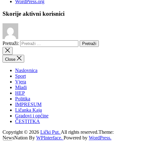
WordPress.org
Skorije aktivni korisnici
Pretraži:
Close
Naslovnica
Sport
Vjera
Mladi
HEP
Politika
IMPRESUM
Ličanka Kaja
Gradovi i općine
ČESTITKA
Copyright © 2026
Lički Put.
All rights reserved.Theme:
NewsNation By
WPInterface.
Powered by
WordPress.