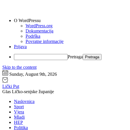
O WordPressu
WordPress.org
Dokumentacija
Podrška
Povratne informacije
Prijava
Pretraga
Skip to the content
Sunday, August 9th, 2026
Lički Put
Glas Ličko-senjske županije
Naslovnica
Sport
Vjera
Mladi
HEP
Politika