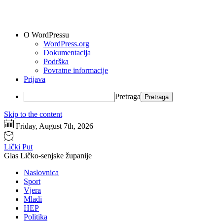
O WordPressu
WordPress.org
Dokumentacija
Podrška
Povratne informacije
Prijava
Pretraga
Skip to the content
Friday, August 7th, 2026
Lički Put
Glas Ličko-senjske županije
Naslovnica
Sport
Vjera
Mladi
HEP
Politika