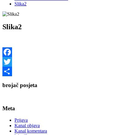
Slika2
Slika2
Facebook
Twitter
Share
brojač posjeta
Meta
Prijava
Kanal objava
Kanal komentara