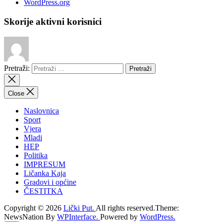
WordPress.org
Skorije aktivni korisnici
Pretraži:
Close
Naslovnica
Sport
Vjera
Mladi
HEP
Politika
IMPRESUM
Ličanka Kaja
Gradovi i općine
ČESTITKA
Copyright © 2026
Lički Put.
All rights reserved.Theme:
NewsNation By
WPInterface.
Powered by
WordPress.