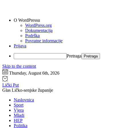
O WordPressu
WordPress.org
Dokumentacija
Podrška
Povratne informacije
Prijava
Pretraga
Skip to the content
Thursday, August 6th, 2026
Lički Put
Glas Ličko-senjske županije
Naslovnica
Sport
Vjera
Mladi
HEP
Politika