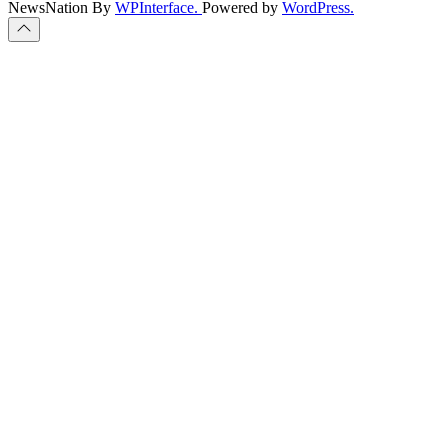
NewsNation By
WPInterface.
Powered by
WordPress.