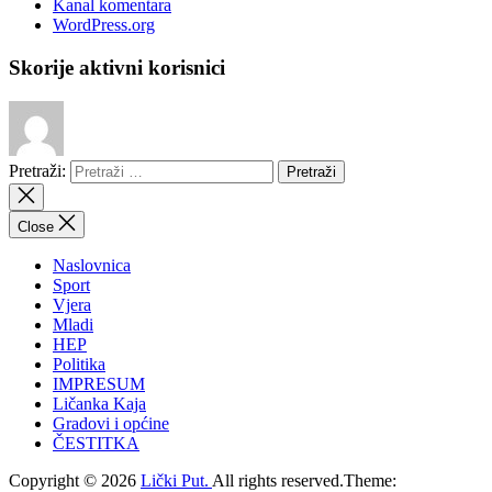
Kanal komentara
WordPress.org
Skorije aktivni korisnici
Pretraži:
Close
Naslovnica
Sport
Vjera
Mladi
HEP
Politika
IMPRESUM
Ličanka Kaja
Gradovi i općine
ČESTITKA
Copyright © 2026
Lički Put.
All rights reserved.Theme: