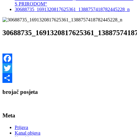
S PRIRODOM“
30688735_1691320817625361_1388757418782445228_n
30688735_1691320817625361_1388757418
Facebook
Twitter
Share
brojač posjeta
Meta
Prijava
Kanal objava