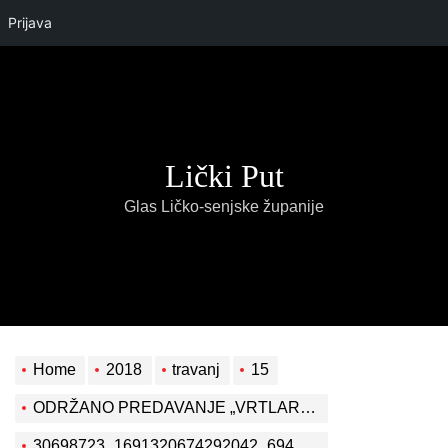
Prijava
Skip
to
the
content
Lički Put
Glas Ličko-senjske županije
Home
2018
travanj
15
ODRŽANO PREDAVANJE „VRTLARENJE U SKLADU S PRIRODOM“
30698723_1691320674292042_6944011004359700035_n