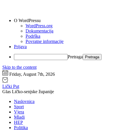
O WordPressu
WordPress.org
Dokumentacija
Podrška
Povratne informacije
Prijava
Pretraga
Skip to the content
Friday, August 7th, 2026
Lički Put
Glas Ličko-senjske županije
Naslovnica
Sport
Vjera
Mladi
HEP
Politika