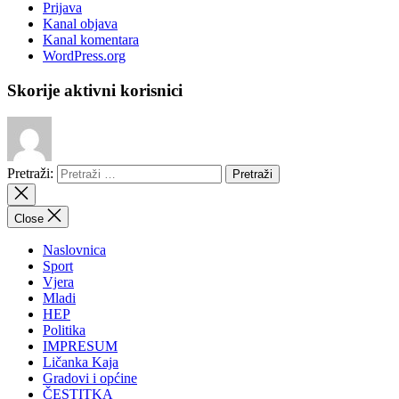
Prijava
Kanal objava
Kanal komentara
WordPress.org
Skorije aktivni korisnici
Pretraži:
Close
Naslovnica
Sport
Vjera
Mladi
HEP
Politika
IMPRESUM
Ličanka Kaja
Gradovi i općine
ČESTITKA