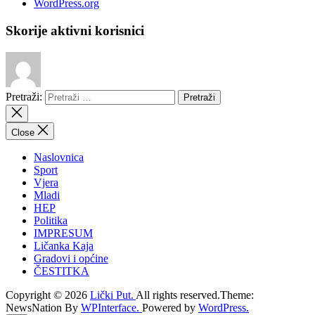
WordPress.org
Skorije aktivni korisnici
Pretraži:
Close
Naslovnica
Sport
Vjera
Mladi
HEP
Politika
IMPRESUM
Ličanka Kaja
Gradovi i općine
ČESTITKA
Copyright © 2026
Lički Put.
All rights reserved.Theme:
NewsNation By
WPInterface.
Powered by
WordPress.