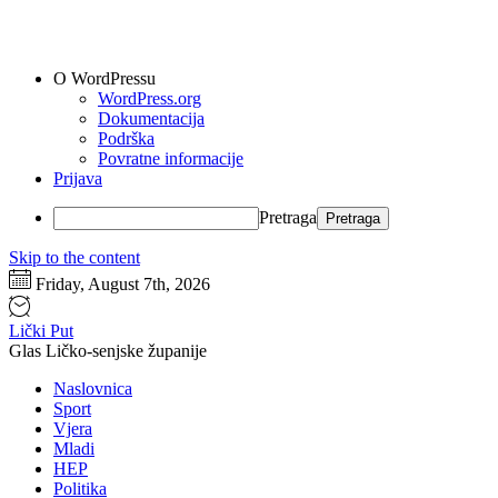
O WordPressu
WordPress.org
Dokumentacija
Podrška
Povratne informacije
Prijava
Pretraga
Skip to the content
Friday, August 7th, 2026
Lički Put
Glas Ličko-senjske županije
Naslovnica
Sport
Vjera
Mladi
HEP
Politika