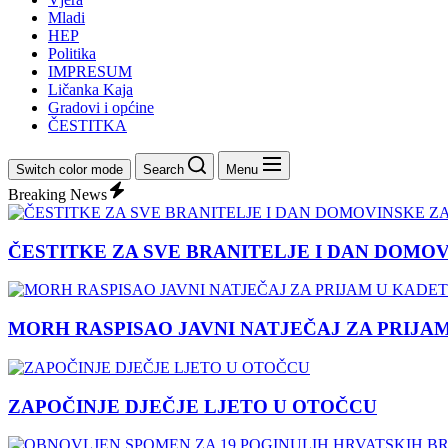
Mladi
HEP
Politika
IMPRESUM
Ličanka Kaja
Gradovi i općine
ČESTITKA
Switch color mode
Search
Menu
Breaking News
ČESTITKE ZA SVE BRANITELJE I DAN DOMO
MORH RASPISAO JAVNI NATJEČAJ ZA PRIJA
ZAPOČINJE DJEČJE LJETO U OTOČCU