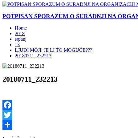
POTPISAN SPORAZUM O SURADNJI NA ORGANIZ
Home
2018
srpanj
13
LJUDI MOJI, JE LI TO MOGUĆE???
20180711_232213
20180711_232213
Facebook
Twitter
Share