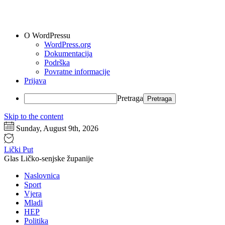
O WordPressu
WordPress.org
Dokumentacija
Podrška
Povratne informacije
Prijava
Pretraga
Skip to the content
Sunday, August 9th, 2026
Lički Put
Glas Ličko-senjske županije
Naslovnica
Sport
Vjera
Mladi
HEP
Politika