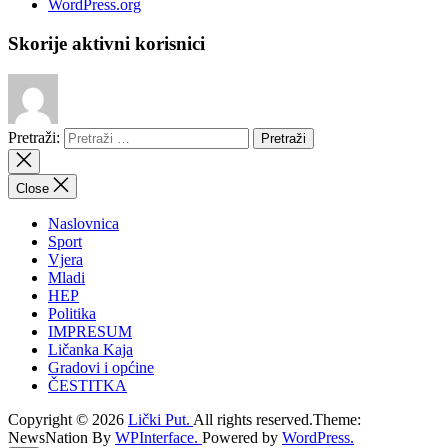
WordPress.org
Skorije aktivni korisnici
Pretraži:
Close
Naslovnica
Sport
Vjera
Mladi
HEP
Politika
IMPRESUM
Ličanka Kaja
Gradovi i općine
ČESTITKA
Copyright © 2026
Lički Put.
All rights reserved.Theme:
NewsNation By
WPInterface.
Powered by
WordPress.