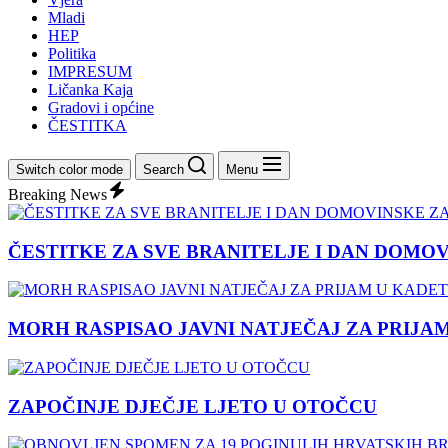
Mladi
HEP
Politika
IMPRESUM
Ličanka Kaja
Gradovi i općine
ČESTITKA
Switch color mode
Search
Menu
Breaking News
ČESTITKE ZA SVE BRANITELJE I DAN DOMO
MORH RASPISAO JAVNI NATJEČAJ ZA PRIJA
ZAPOČINJE DJEČJE LJETO U OTOČCU