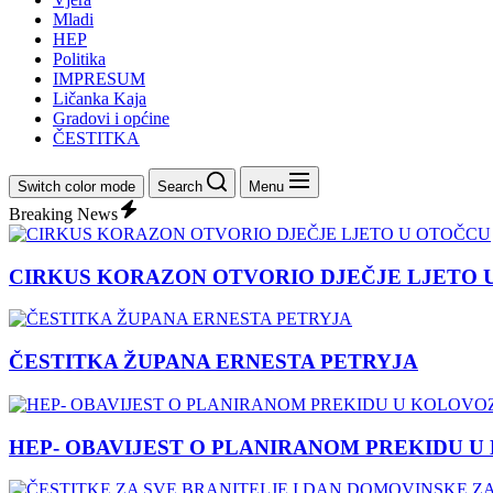
Mladi
HEP
Politika
IMPRESUM
Ličanka Kaja
Gradovi i općine
ČESTITKA
Switch color mode
Search
Menu
Breaking News
CIRKUS KORAZON OTVORIO DJEČJE LJETO 
ČESTITKA ŽUPANA ERNESTA PETRYJA
HEP- OBAVIJEST O PLANIRANOM PREKIDU U