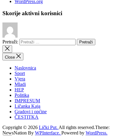
WordPress.org
Skorije aktivni korisnici
Pretraži:
Close
Naslovnica
Sport
Vjera
Mladi
HEP
Politika
IMPRESUM
Ličanka Kaja
Gradovi i općine
ČESTITKA
Copyright © 2026
Lički Put.
All rights reserved.Theme:
NewsNation By
WPInterface.
Powered by
WordPress.