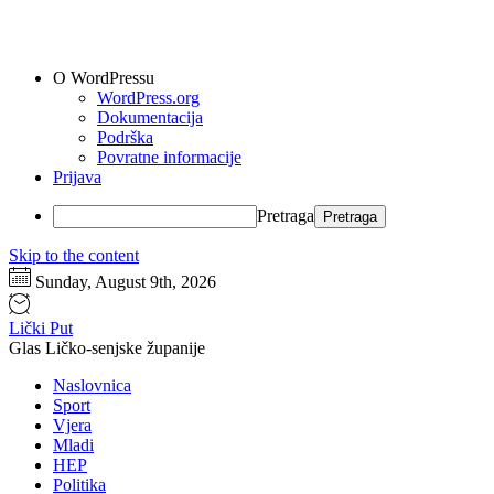
O WordPressu
WordPress.org
Dokumentacija
Podrška
Povratne informacije
Prijava
Pretraga
Skip to the content
Sunday, August 9th, 2026
Lički Put
Glas Ličko-senjske županije
Naslovnica
Sport
Vjera
Mladi
HEP
Politika