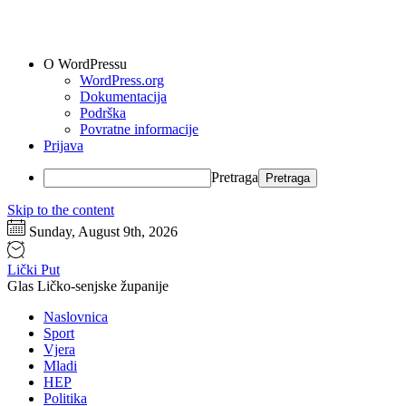
O WordPressu
WordPress.org
Dokumentacija
Podrška
Povratne informacije
Prijava
Pretraga
Skip to the content
Sunday, August 9th, 2026
Lički Put
Glas Ličko-senjske županije
Naslovnica
Sport
Vjera
Mladi
HEP
Politika