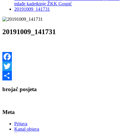
mlađe kadetkinje ŽKK Gospić
20191009_141731
20191009_141731
Facebook
Twitter
Share
brojač posjeta
Meta
Prijava
Kanal objava