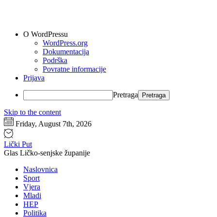
O WordPressu
WordPress.org
Dokumentacija
Podrška
Povratne informacije
Prijava
Pretraga
Skip to the content
Friday, August 7th, 2026
Lički Put
Glas Ličko-senjske županije
Naslovnica
Sport
Vjera
Mladi
HEP
Politika