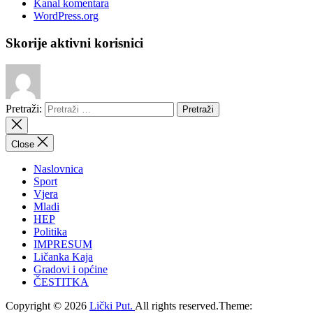
Kanal komentara
WordPress.org
Skorije aktivni korisnici
Pretraži:
Close
Naslovnica
Sport
Vjera
Mladi
HEP
Politika
IMPRESUM
Ličanka Kaja
Gradovi i općine
ČESTITKA
Copyright © 2026
Lički Put.
All rights reserved.Theme: