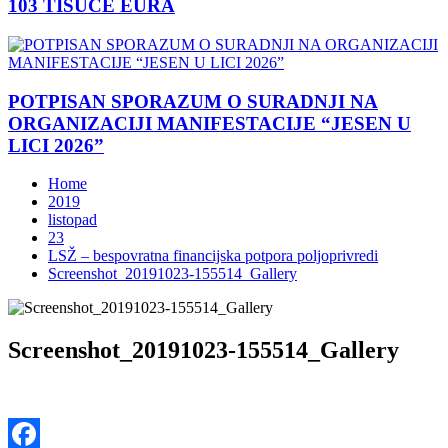
103 TISUĆE EURA
POTPISAN SPORAZUM O SURADNJI NA
ORGANIZACIJI MANIFESTACIJE “JESEN U
LICI 2026”
Home
2019
listopad
23
LSŽ – bespovratna financijska potpora poljoprivredi
Screenshot_20191023-155514_Gallery
Screenshot_20191023-155514_Gallery