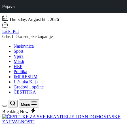
Prijava
Skip
Thursday, August 6th, 2026
to
the
Lički Put
content
Glas Ličko-senjske županije
Naslovnica
Sport
Vjera
Mladi
HEP
Politika
IMPRESUM
Ličanka Kaja
Gradovi i općine
ČESTITKA
Search
Menu
Switch
Breaking News
color
mode