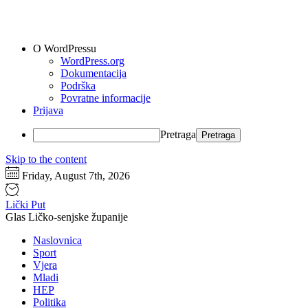
O WordPressu
WordPress.org
Dokumentacija
Podrška
Povratne informacije
Prijava
Pretraga
Skip to the content
Friday, August 7th, 2026
Lički Put
Glas Ličko-senjske županije
Naslovnica
Sport
Vjera
Mladi
HEP
Politika