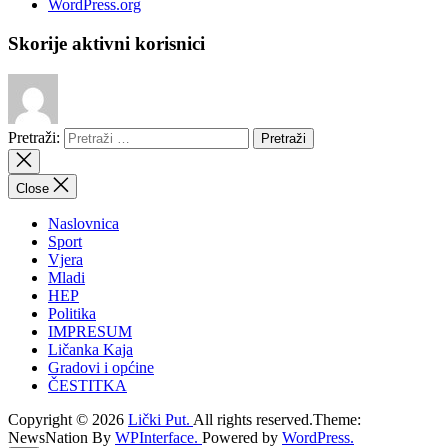
WordPress.org
Skorije aktivni korisnici
Pretraži:
Close
Naslovnica
Sport
Vjera
Mladi
HEP
Politika
IMPRESUM
Ličanka Kaja
Gradovi i općine
ČESTITKA
Copyright © 2026
Lički Put.
All rights reserved.Theme:
NewsNation By
WPInterface.
Powered by
WordPress.