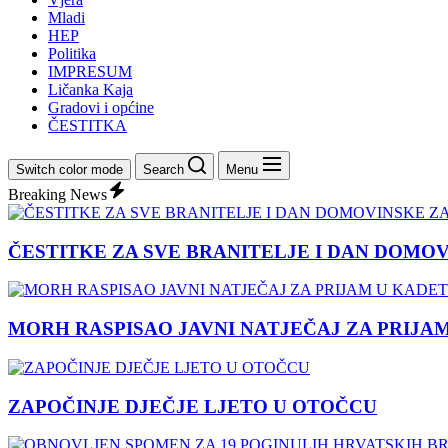
Mladi
HEP
Politika
IMPRESUM
Ličanka Kaja
Gradovi i općine
ČESTITKA
Switch color mode
Search
Menu
Breaking News
ČESTITKE ZA SVE BRANITELJE I DAN DOMO
MORH RASPISAO JAVNI NATJEČAJ ZA PRIJA
ZAPOČINJE DJEČJE LJETO U OTOČCU