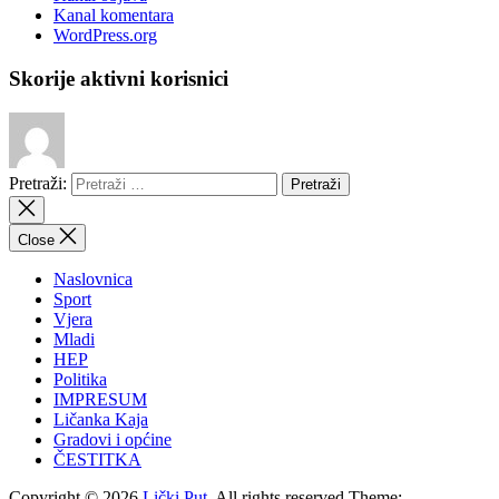
Kanal komentara
WordPress.org
Skorije aktivni korisnici
Pretraži:
Close
Naslovnica
Sport
Vjera
Mladi
HEP
Politika
IMPRESUM
Ličanka Kaja
Gradovi i općine
ČESTITKA
Copyright © 2026
Lički Put.
All rights reserved.Theme: