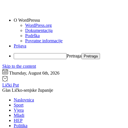
O WordPressu
WordPress.org
Dokumentacija
Podrška
Povratne informacije
Prijava
Pretraga
Skip to the content
Thursday, August 6th, 2026
Lički Put
Glas Ličko-senjske županije
Naslovnica
Sport
Vjera
Mladi
HEP
Politika