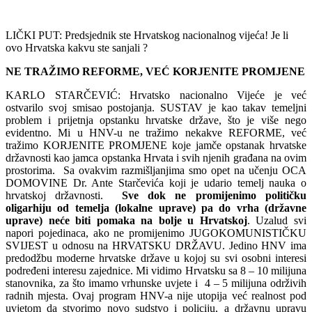
LIČKI PUT: Predsjednik ste Hrvatskog nacionalnog vijeća! Je li
ovo Hrvatska kakvu ste sanjali ?
NE TRAŽIMO REFORME, VEĆ KORJENITE PROMJENE
KARLO STARČEVIĆ: Hrvatsko nacionalno Vijeće je već
ostvarilo svoj smisao postojanja. SUSTAV je kao takav temeljni
problem i prijetnja opstanku hrvatske države, što je više nego
evidentno. Mi u HNV-u ne tražimo nekakve REFORME, već
tražimo KORJENITE PROMJENE koje jamče opstanak hrvatske
državnosti kao jamca opstanka Hrvata i svih njenih građana na ovim
prostorima. Sa ovakvim razmišljanjima smo opet na učenju OCA
DOMOVINE Dr. Ante Starčevića koji je udario temelj nauka o
hrvatskoj državnosti.
Sve dok ne promijenimo političku
oligarhiju od temelja (lokalne uprave) pa do vrha (državne
uprave) neće biti pomaka na bolje u Hrvatskoj
. Uzalud svi
napori pojedinaca, ako ne promijenimo JUGOKOMUNISTIČKU
SVIJEST u odnosu na HRVATSKU DRŽAVU. Jedino HNV ima
predodžbu moderne hrvatske države u kojoj su svi osobni interesi
podređeni interesu zajednice. Mi vidimo Hrvatsku sa 8 – 10 milijuna
stanovnika, za što imamo vrhunske uvjete i 4 – 5 milijuna održivih
radnih mjesta. Ovaj program HNV-a nije utopija već realnost pod
uvjetom da stvorimo novo sudstvo i policiju, a državnu upravu