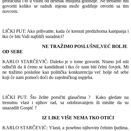
proračuna i to u visini od desetak milijuna godišnje. Ne trebamo niti
govoriti koliko se radnih mjesta može godišnje otvoriti sa tim
novcem.
LIČKI PUT: Ako prihvatite, kada će krenuti predizborna kampanja i
tko će biti Vaši najbliži suradnici?
NE TRAŽIMO POSLUŠNE,VEĆ BOLJE
OD SEBE
KARLO STARČEVIĆ: Daleko je o tome govoriti. Nismo još niti
odlučili da li ćemo se kandidirati i tko će nam biti čelni čovjek. Mi
ne tražimo poslušne kao politička konkurencija već bolje od sebe
koji će nam pomoći doći do zajedničkog uspjeha.
LIČKI PUT: Što želite poručiti glasačima ? Kako gledate na
trenutnu vlast i njihov rad, sa odobravanjem ili mislite da su
unazadili Gospić ?
IZ LIKE VIŠE NEMA TKO OTIĆI
KARLO STARČEVIĆ: Vlasti, a posebno njihovim čelnim ljudima,