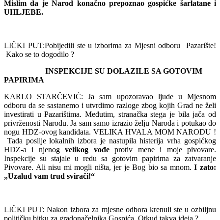
Mislim da je Narod konačno prepoznao gospićke šarlatane i
UHLJEBE.
LIČKI PUT:Pobijedili ste u izborima za Mjesni odboru Pazarište!
Kako se to dogodilo ?
INSPEKCIJE SU DOLAZILE SA GOTOVIM
PAPIRIMA
KARLO STARČEVIĆ: Ja sam upozoravao ljude u Mjesnom
odboru da se sastanemo i utvrdimo razloge zbog kojih Grad ne želi
investirati u Pazarištima. Međutim, stranačka stega je bila jača od
privrženosti Narodu. Ja sam samo izrazio želju Naroda i potukao do
nogu HDZ-ovog kandidata. VELIKA HVALA MOM NARODU !
Tada poslije lokalnih izbora je nastupila histerija vrha gospićkog
HDZ-a i njenog
velikog vođe
protiv mene i moje pivovare.
Inspekcije su stajale u redu sa gotovim papirima za zatvaranje
Pivovare. Ali nisu mi mogli ništa, jer je Bog bio sa mnom.
I zato:
„Uzalud vam trud svirači!“
LIČKI PUT: Nakon izbora za mjesne odbora krenuli ste u ozbiljnu
političku bitku za gradonačelnika Gospića. Otkud takva ideja ?