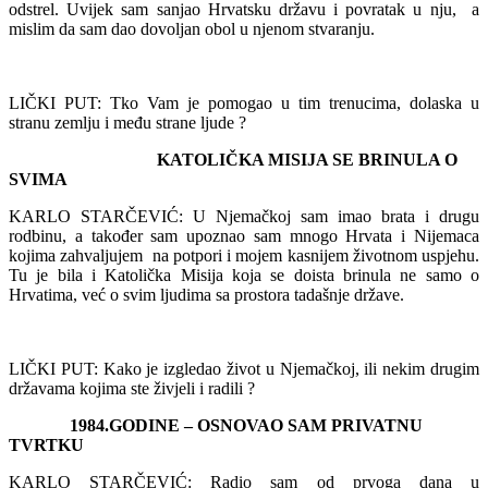
odstrel. Uvijek sam sanjao Hrvatsku državu i povratak u nju, a
mislim da sam dao dovoljan obol u njenom stvaranju.
LIČKI PUT: Tko Vam je pomogao u tim trenucima, dolaska u
stranu zemlju i među strane ljude ?
KATOLIČKA MISIJA SE BRINULA O
SVIMA
KARLO STARČEVIĆ: U Njemačkoj sam imao brata i drugu
rodbinu, a također sam upoznao sam mnogo Hrvata i Nijemaca
kojima zahvaljujem na potpori i mojem kasnijem životnom uspjehu.
Tu je bila i Katolička Misija koja se doista brinula ne samo o
Hrvatima, već o svim ljudima sa prostora tadašnje države.
LIČKI PUT: Kako je izgledao život u Njemačkoj, ili nekim drugim
državama kojima ste živjeli i radili ?
1984.GODINE – OSNOVAO SAM PRIVATNU
TVRTKU
KARLO STARČEVIĆ: Radio sam od prvoga dana u