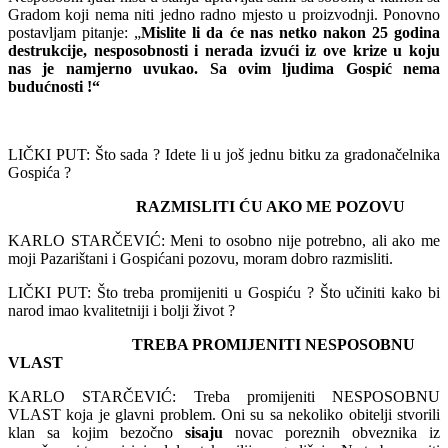
Gradom koji nema niti jedno radno mjesto u proizvodnji. Ponovno
postavljam pitanje: „
Mislite li da će nas netko nakon 25 godina
destrukcije, nesposobnosti i nerada izvući iz ove krize u koju
nas je namjerno uvukao. Sa ovim ljudima Gospić nema
budućnosti !“
LIČKI PUT: Što sada ? Idete li u još jednu bitku za gradonačelnika
Gospića ?
RAZMISLITI ĆU AKO ME POZOVU
KARLO STARČEVIĆ: Meni to osobno nije potrebno, ali ako me
moji Pazarištani i Gospićani pozovu, moram dobro razmisliti.
LIČKI PUT: Što treba promijeniti u Gospiću ? Što učiniti kako bi
narod imao kvalitetniji i bolji život ?
TREBA PROMIJENITI NESPOSOBNU
VLAST
KARLO STARČEVIĆ: Treba promijeniti NESPOSOBNU
VLAST koja je glavni problem. Oni su sa nekoliko obitelji stvorili
klan sa kojim bezočno
sisaju
novac poreznih obveznika iz