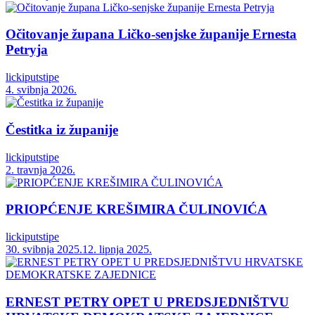
Očitovanje župana Ličko-senjske županije Ernesta
Petryja
lickiputstipe
4. svibnja 2026.
Čestitka iz županije
lickiputstipe
2. travnja 2026.
PRIOPĆENJE KREŠIMIRA ČULINOVIĆA
lickiputstipe
30. svibnja 2025.
12. lipnja 2025.
ERNEST PETRY OPET U PREDSJEDNIŠTVU