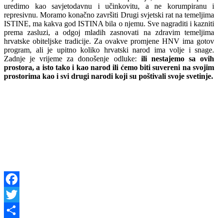
uredimo kao savjetodavnu i učinkovitu, a ne korumpiranu i
represivnu. Moramo konačno završiti Drugi svjetski rat na temeljima
ISTINE, ma kakva god ISTINA bila o njemu. Sve nagraditi i kazniti
prema zasluzi, a odgoj mladih zasnovati na zdravim temeljima
hrvatske obiteljske tradicije. Za ovakve promjene HNV ima gotov
program, ali je upitno koliko hrvatski narod ima volje i snage.
Zadnje je vrijeme za donošenje odluke:
ili nestajemo sa ovih
prostora, a isto tako i kao narod ili ćemo biti suvereni na svojim
prostorima kao i svi drugi narodi koji su poštivali svoje svetinje.
Facebook
Twitter