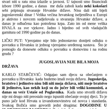
stvari niti u ratu nisu izlazile u javnost. U tajnosti smo financirali
izbore 1990 godine, a danas me duša zaboli kada
neki kokošari
sebi pripisuju stvaranje Hrvatske države. Nisu dali niti bijeli
jugoslavenski dinar ! Velika većina hrvatskog iseljeništva u Europi
je aktivno i novcem sudjelovala u stvaranju Hrvatske države, a
danas je odbačena kao potrošena krpa. Zato im od mene velika
HVALA za sve vjekove. Jadno i bijedno od svih vladajućih
garnitura od 1990 godine pa do danas.
LIČKI PUT: Vjerojatno nije bilo jednostavno donijeti odluku o
povratku u Hrvatsku iz jednog vjerojatno uređenog sustava. Što je
pomoglo da donesete odluku o povratku u domovinu i na rodnu
grudu ?
JUGOSLAVIJA NIJE BILA MOJA
DRŽAVA
KARLO STARČEVIĆ: Odgajao sam djecu sa obećanjem o
povratku u Hrvatsku kada budemo imali svoju državu.
Jugoslavija,
bratstvo i jedinstvo nisu bili niti moja država, niti moje bratstvo
ili jedinstvo, kao nekih koji su do jučer bili veliki komunisti, a
danas su veće Ustaše od Poglavnika.
Kada smo stvorili državu
nije mi drugo niti preostalo nego ispuniti obećanje svojoj djeci. To je
puno jače kod Hrvata u izvandomovinstvu od novca i standarda.
Svakog Božića smo govorili jedni drugima:
DOGODINE U