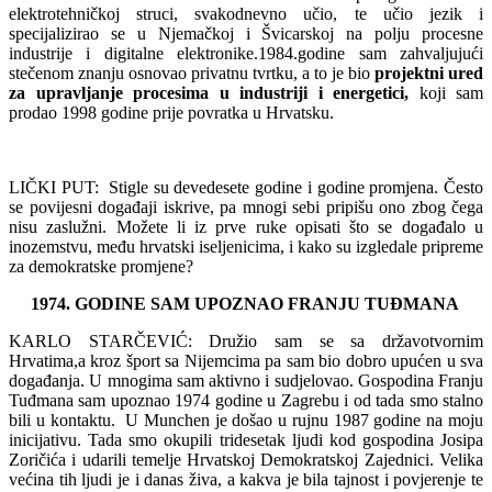
elektrotehničkoj struci, svakodnevno učio, te učio jezik i
specijalizirao se u Njemačkoj i Švicarskoj na polju procesne
industrije i digitalne elektronike.1984.godine sam zahvaljujući
stečenom znanju osnovao privatnu tvrtku, a to je bio
projektni ured
za upravljanje
procesima u industriji i energetici,
koji sam
prodao 1998 godine prije povratka u Hrvatsku.
LIČKI PUT: Stigle su devedesete godine i godine promjena. Često
se povijesni događaji iskrive, pa mnogi sebi pripišu ono zbog čega
nisu zaslužni. Možete li iz prve ruke opisati što se događalo u
inozemstvu, među hrvatski iseljenicima, i kako su izgledale pripreme
za demokratske promjene?
1974. GODINE SAM UPOZNAO FRANJU TUĐMANA
KARLO STARČEVIĆ: Družio sam se sa državotvornim
Hrvatima,a kroz šport sa Nijemcima pa sam bio dobro upućen u sva
događanja. U mnogima sam aktivno i sudjelovao. Gospodina Franju
Tuđmana sam upoznao 1974 godine u Zagrebu i od tada smo stalno
bili u kontaktu. U Munchen je došao u rujnu 1987 godine na moju
inicijativu. Tada smo okupili tridesetak ljudi kod gospodina Josipa
Zoričića i udarili temelje Hrvatskoj Demokratskoj Zajednici. Velika
većina tih ljudi je i danas živa, a kakva je bila tajnost i povjerenje te