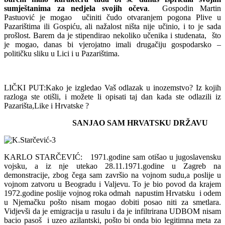
sumještanima za nedjela svojih očeva
. Gospodin Martin
Pastuović je mogao učiniti čudo otvaranjem pogona Plive u
Pazarištima ili Gospiću, ali nažalost ništa nije učinio, i to je sada
prošlost. Barem da je stipendirao nekoliko učenika i studenata, što
je mogao, danas bi vjerojatno imali drugačiju gospodarsko –
političku sliku u Lici i u Pazarištima.
LIČKI PUT:Kako je izgledao Vaš odlazak u inozemstvo? Iz kojih
razloga ste otišli, i možete li opisati taj dan kada ste odlazili iz
Pazarišta,Like i Hrvatske ?
SANJAO SAM HRVATSKU DRŽAVU
KARLO STARČEVIĆ: 1971.godine sam otišao u jugoslavensku
vojsku, a iz nje utekao 28.11.1971.godine u Zagreb na
demonstracije, zbog čega sam završio na vojnom sudu,a poslije u
vojnom zatvoru u Beogradu i Valjevu. To je bio povod da krajem
1972.godine poslije vojnog roka odmah napustim Hrvatsku i odem
u Njemačku pošto nisam mogao dobiti posao niti za smetlara.
Vidjevši da je emigracija u rasulu i da je infiltrirana UDBOM nisam
bacio pasoš i uzeo azilantski, pošto bi onda bio legitimna meta za