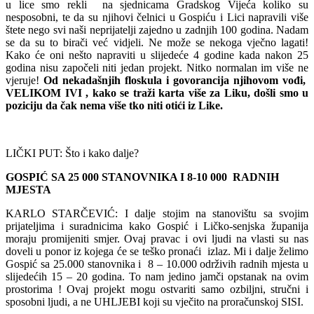
u lice smo rekli na sjednicama Gradskog Vijeća koliko su
nesposobni, te da su njihovi čelnici u Gospiću i Lici napravili više
štete nego svi naši neprijatelji zajedno u zadnjih 100 godina. Nadam
se da su to birači već vidjeli. Ne može se nekoga vječno lagati!
Kako će oni nešto napraviti u slijedeće 4 godine kada nakon 25
godina nisu započeli niti jedan projekt. Nitko normalan im više ne
vjeruje!
Od nekadašnjih floskula i govorancija njihovom vođi,
VELIKOM IVI , kako se traži karta više za Liku, došli smo u
poziciju da čak nema više tko niti otići iz Like.
LIČKI PUT: Što i kako dalje?
GOSPIĆ SA 25 000 STANOVNIKA I 8-10 000 RADNIH
MJESTA
KARLO STARČEVIĆ: I dalje stojim na stanovištu sa svojim
prijateljima i suradnicima kako Gospić i Ličko-senjska županija
moraju promijeniti smjer. Ovaj pravac i ovi ljudi na vlasti su nas
doveli u ponor iz kojega će se teško pronaći izlaz. Mi i dalje želimo
Gospić sa 25.000 stanovnika i 8 – 10.000 održivih radnih mjesta u
slijedećih 15 – 20 godina. To nam jedino jamči opstanak na ovim
prostorima ! Ovaj projekt mogu ostvariti samo ozbiljni, stručni i
sposobni ljudi, a ne UHLJEBI koji su vječito na proračunskoj SISI.