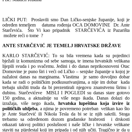
LIČKI PUT: Proslavili smo Dan Ličko-senjske županije, koji je
određen temeljem datuma rođenja OCA DOMOVINE Dr. Ante
Starčevića. Što Vi kao pripadnik STARČEVIĆA iz Pazarišta
možete reći o tome ?
ANTE STARČEVIĆ JE TEMELJ HRVATSKE DRŽAVE
KARLO STARČEVIĆ: To su bila vremena kada su pojedinci
bježali iz komunizma od sebe samoga, te imena hrvatskih velikana
lijepili svuda i po svačemu. Jedini i do danas neprikosnoveni Otac
Domovine je puno širi i veći od Ličko – senjske županije u kojoj je
nažalost danas na marginama. Vlastima je samo dovoljno dobar
kada se radi o političkim podkusurivanjima, a nije im dobar kada
trebaju uložiti truda da bi prezentirali njegovu znanstvenu širinu i
dubinu. Starčevićeve MISLI I POGLEDI su danas stare gotovo
150 godina, a aktualnije su više nego ikada. Danas dolazi do
izražaja, više nego ikada,
hrvatska lupeština koja izvire iz
političkih uhljeba
, a njima je povremeno potreban velikan kao što
je Ante Starčević ili Nikola Tesla da bi se iz njih sakrili. Stoga
trebamo sa određenom dozom građanske hrabrosti i drskosti
otkazati takvoj politici poslušnost i naše ličke i hrvatske velikane
staviti na pijedestal koji im pripada i od njih učiti. Tragično je da u