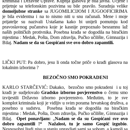
kriminala i Državne Uprave. Kupnja glasova je bila javna. Ucjene i
prijetnje sa telefonskim pozivima su bile pravilo. Suradnja velike
domoljubne stranke
sa JUGOMILICIJOM I JUGOOFICIRIMA
je bila evidentna i na to nismo niti u snu računali. Mene i moje
prijatelje su nazivali Ustašama kako bi unijeli pomutnju kod
pravoslavnog pučanstva koje je kasnije prepoznalo besramnu laž
naših političkih protivnika. Posebna krađa se dogodila na biračkim
mjestima : Medak, Pošta, Dom zdravlja, Pučko učilište, Gimnazija i
Bilaj.
Nadam se da su Gospićani sve ovo dobro zapamtili.
LIČKI PUT: Pa dobro, jesu li onda točne priče o krađi glasova na
lokalnim izborima ?
BEZOČNO SMO POKRADENI
KARLO STARČEVIĆ: Dakako, bezočno smo pokradeni i u toj
krađi je sudjelovalo
Gradsko
izborno povjerenstvo
o čemu smo
izvijestili Državno izborno povjerenstvo. Međutim, to je sve
komplot kriminala koji je vidljiv u svim porama hrvatskog društva, a
posebno u sudstvu. Posebna krađa se dogodila na biračkim
mjestima : Medak, Pošta, Dom zdravlja, Pučko učilište, Gimnazija i
Bilaj.
Opet ponavljam:
„
Nadam se da su Gospićani sve ovo
dobro zapamtili !“
Nažalost, tu je samo Gospić izgubio
.
Nesposobni ljudi nisu u stanju upravljati sami sa sobom, a kamoli sa