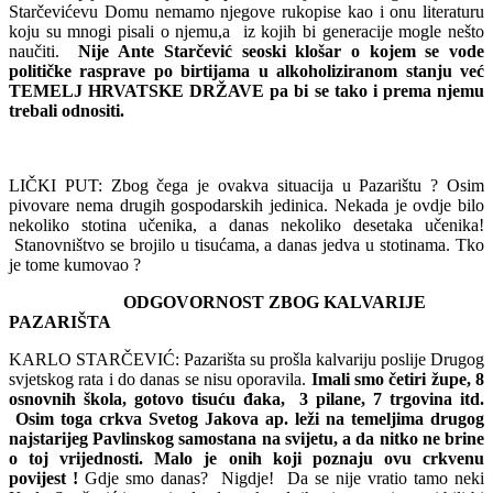
Starčevićevu Domu nemamo njegove rukopise kao i onu literaturu
koju su mnogi pisali o njemu,a iz kojih bi generacije mogle nešto
naučiti.
Nije Ante Starčević seoski klošar o kojem se vode
političke rasprave po birtijama u alkoholiziranom stanju već
TEMELJ HRVATSKE DRŽAVE pa bi se tako i prema njemu
trebali odnositi.
LIČKI PUT: Zbog čega je ovakva situacija u Pazarištu ? Osim
pivovare nema drugih gospodarskih jedinica. Nekada je ovdje bilo
nekoliko stotina učenika, a danas nekoliko desetaka učenika!
Stanovništvo se brojilo u tisućama, a danas jedva u stotinama. Tko
je tome kumovao ?
ODGOVORNOST
ZBOG
KALVARIJE
PAZARIŠTA
KARLO STARČEVIĆ: Pazarišta su prošla kalvariju poslije Drugog
svjetskog rata i do danas se nisu oporavila.
Imali smo četiri župe, 8
osnovnih škola, gotovo tisuću đaka, 3 pilane, 7 trgovina itd.
Osim toga crkva Svetog Jakova ap. leži na temeljima drugog
najstarijeg Pavlinskog samostana na svijetu, a da nitko ne brine
o toj vrijednosti. Malo je onih koji poznaju ovu crkvenu
povijest !
Gdje smo danas? Nigdje! Da se nije vratio tamo neki