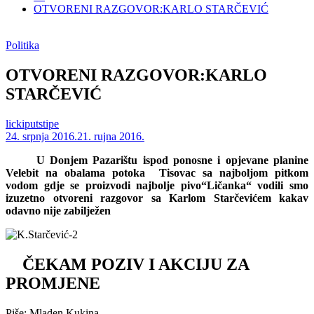
OTVORENI RAZGOVOR:KARLO STARČEVIĆ
Politika
OTVORENI RAZGOVOR:KARLO
STARČEVIĆ
lickiputstipe
24. srpnja 2016.
21. rujna 2016.
U Donjem Pazarištu ispod ponosne i opjevane planine
Velebit na obalama potoka Tisovac sa najboljom pitkom
vodom gdje se proizvodi najbolje pivo“Ličanka“ vodili smo
izuzetno otvoreni razgovor sa Karlom Starčevićem kakav
odavno nije zabilježen
ČEKAM POZIV I AKCIJU ZA
PROMJENE
Piše: Mladen Kukina