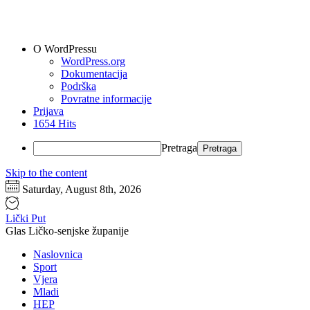
O WordPressu
WordPress.org
Dokumentacija
Podrška
Povratne informacije
Prijava
1654 Hits
Pretraga
Skip to the content
Saturday, August 8th, 2026
Lički Put
Glas Ličko-senjske županije
Naslovnica
Sport
Vjera
Mladi
HEP