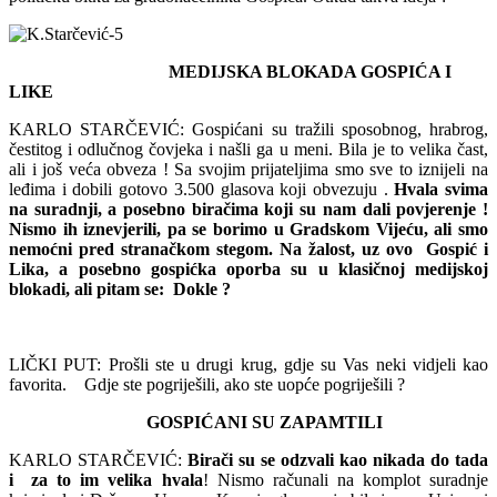
MEDIJSKA BLOKADA GOSPIĆA I
LIKE
KARLO STARČEVIĆ: Gospićani su tražili sposobnog, hrabrog,
čestitog i odlučnog čovjeka i našli ga u meni. Bila je to velika čast,
ali i još veća obveza ! Sa svojim prijateljima smo sve to iznijeli na
leđima i dobili gotovo 3.500 glasova koji obvezuju .
Hvala svima
na suradnji, a posebno biračima koji su nam dali povjerenje !
Nismo ih iznevjerili, pa se borimo u Gradskom Vijeću, ali smo
nemoćni pred stranačkom stegom. Na žalost, uz ovo Gospić i
Lika, a posebno gospićka oporba su u klasičnoj medijskoj
blokadi, ali pitam se: Dokle ?
LIČKI PUT: Prošli ste u drugi krug, gdje su Vas neki vidjeli kao
favorita. Gdje ste pogriješili, ako ste uopće pogriješili ?
GOSPIĆANI SU ZAPAMTILI
KARLO STARČEVIĆ:
Birači su se odzvali kao nikada do tada
i za to im velika hvala
! Nismo računali na komplot suradnje