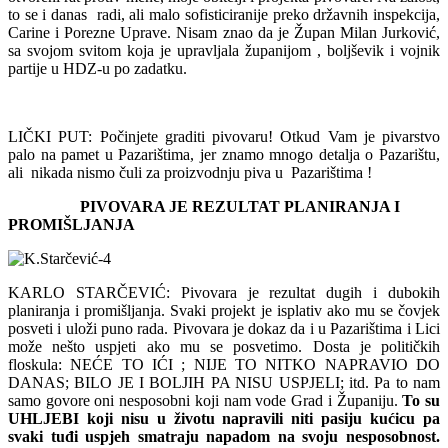
to se i danas radi, ali malo sofisticiranije preko državnih inspekcija,
Carine i Porezne Uprave. Nisam znao da je Župan Milan Jurković,
sa svojom svitom koja je upravljala županijom , boljševik i vojnik
partije u HDZ-u po zadatku.
LIČKI PUT: Počinjete graditi pivovaru! Otkud Vam je pivarstvo
palo na pamet u Pazarištima, jer znamo mnogo detalja o Pazarištu,
ali nikada nismo čuli za proizvodnju piva u Pazarištima !
PIVOVARA JE REZULTAT PLANIRANJA I
PROMIŠLJANJA
KARLO STARČEVIĆ: Pivovara je rezultat dugih i dubokih
planiranja i promišljanja. Svaki projekt je isplativ ako mu se čovjek
posveti i uloži puno rada. Pivovara je dokaz da i u Pazarištima i Lici
može nešto uspjeti ako mu se posvetimo. Dosta je političkih
floskula: NEĆE TO IĆI ; NIJE TO NITKO NAPRAVIO DO
DANAS; BILO JE I BOLJIH PA NISU USPJELI; itd. Pa to nam
samo govore oni nesposobni koji nam vode Grad i Županiju.
To su
UHLJEBI koji nisu u životu napravili niti pasiju kućicu pa
svaki tuđi uspjeh smatraju napadom na svoju nesposobnost.