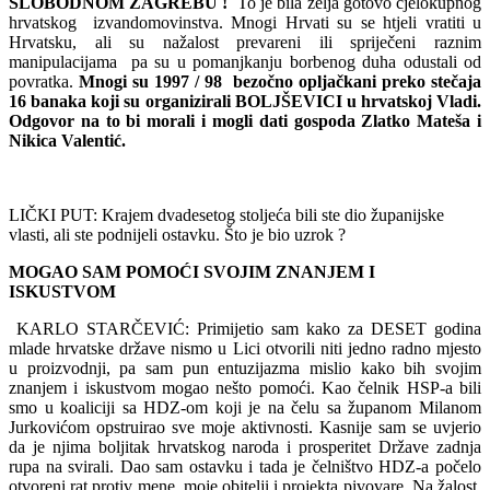
SLOBODNOM ZAGREBU !
To je bila želja gotovo cjelokupnog
hrvatskog izvandomovinstva. Mnogi Hrvati su se htjeli vratiti u
Hrvatsku, ali su nažalost prevareni ili spriječeni raznim
manipulacijama pa su u pomanjkanju borbenog duha odustali od
povratka.
Mnogi su 1997 / 98 bezočno opljačkani preko stečaja
16 banaka koji su organizirali BOLJŠEVICI u hrvatskoj Vladi.
Odgovor na to bi morali i mogli dati gospoda Zlatko Mateša i
Nikica Valentić.
LIČKI PUT: Krajem dvadesetog stoljeća bili ste dio županijske
vlasti, ali ste podnijeli ostavku. Što je bio uzrok ?
MOGAO SAM POMOĆI SVOJIM ZNANJEM I
ISKUSTVOM
KARLO STARČEVIĆ: Primijetio sam kako za DESET godina
mlade hrvatske države nismo u Lici otvorili niti jedno radno mjesto
u proizvodnji, pa sam pun entuzijazma mislio kako bih svojim
znanjem i iskustvom mogao nešto pomoći. Kao čelnik HSP-a bili
smo u koaliciji sa HDZ-om koji je na čelu sa županom Milanom
Jurkovićom opstruirao sve moje aktivnosti. Kasnije sam se uvjerio
da je njima boljitak hrvatskog naroda i prosperitet Države zadnja
rupa na svirali. Dao sam ostavku i tada je čelništvo HDZ-a počelo
otvoreni rat protiv mene, moje obitelji i projekta pivovare. Na žalost,