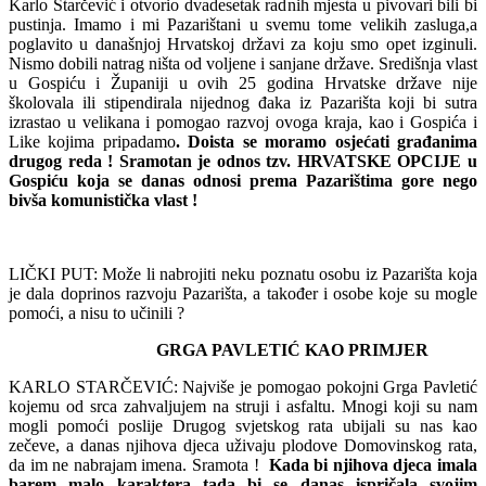
Karlo Starčević i otvorio dvadesetak radnih mjesta u pivovari bili bi
pustinja. Imamo i mi Pazarištani u svemu tome velikih zasluga,a
poglavito u današnjoj Hrvatskoj državi za koju smo opet izginuli.
Nismo dobili natrag ništa od voljene i sanjane države. Središnja vlast
u Gospiću i Županiji u ovih 25 godina Hrvatske države nije
školovala ili stipendirala nijednog đaka iz Pazarišta koji bi sutra
izrastao u velikana i pomogao razvoj ovoga kraja, kao i Gospića i
Like kojima pripadamo
. Doista se moramo
osjećati građanima
drugog reda ! Sramotan je odnos tzv. HRVATSKE OPCIJE u
Gospiću koja se danas odnosi prema Pazarištima gore nego
bivša komunistička vlast !
LIČKI PUT: Može li nabrojiti neku poznatu osobu iz Pazarišta koja
je dala doprinos razvoju Pazarišta, a također i osobe koje su mogle
pomoći, a nisu to učinili ?
GRGA PAVLETIĆ KAO PRIMJER
KARLO STARČEVIĆ: Najviše je pomogao pokojni Grga Pavletić
kojemu od srca zahvaljujem na struji i asfaltu. Mnogi koji su nam
mogli pomoći poslije Drugog svjetskog rata ubijali su nas kao
zečeve, a danas njihova djeca uživaju plodove Domovinskog rata,
da im ne nabrajam imena. Sramota !
Kada bi njihova djeca imala
barem malo karaktera tada bi se danas ispričala svojim