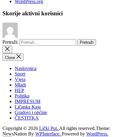
WordPress.org
Skorije aktivni korisnici
Pretraži:
Close
Naslovnica
Sport
Vjera
Mladi
HEP
Politika
IMPRESUM
Ličanka Kaja
Gradovi i općine
ČESTITKA
Copyright © 2026
Lički Put.
All rights reserved.Theme:
NewsNation By
WPInterface.
Powered by
WordPress.