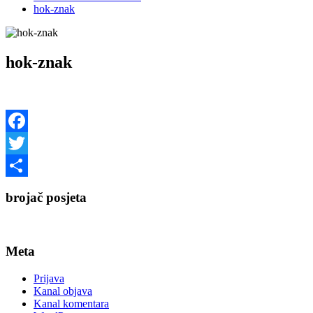
hok-znak
hok-znak
Facebook
Twitter
Share
brojač posjeta
Meta
Prijava
Kanal objava
Kanal komentara