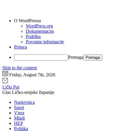
O WordPressu
WordPress.org
Dokumentacija
Podrška
Povratne informacije
Prijava
Pretraga
Skip to the content
Friday, August 7th, 2026
Lički Put
Glas Ličko-senjske županije
Naslovnica
Sport
Vjera
Mladi
HEP
Politika