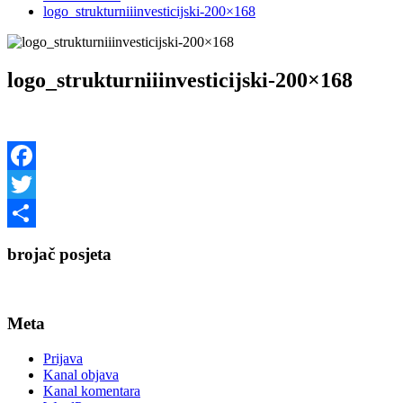
logo_strukturniiinvesticijski-200×168
logo_strukturniiinvesticijski-200×168
Facebook
Twitter
Share
brojač posjeta
Meta
Prijava
Kanal objava
Kanal komentara