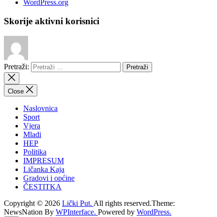
WordPress.org
Skorije aktivni korisnici
Pretraži:
Close
Naslovnica
Sport
Vjera
Mladi
HEP
Politika
IMPRESUM
Ličanka Kaja
Gradovi i općine
ČESTITKA
Copyright © 2026
Lički Put.
All rights reserved.Theme:
NewsNation By
WPInterface.
Powered by
WordPress.