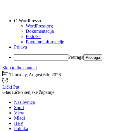
O WordPressu
WordPress.org
Dokumentacija
Podrška
Povratne informacije
Prijava
Pretraga
Skip to the content
Thursday, August 6th, 2026
Lički Put
Glas Ličko-senjske županije
Naslovnica
Sport
Vjera
Mladi
HEP
Politika