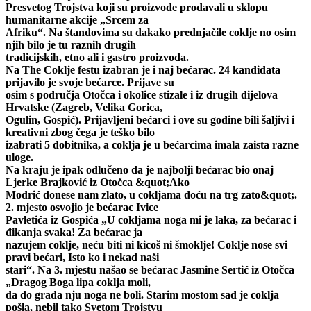
Presvetog Trojstva koji su proizvode prodavali u sklopu
humanitarne akcije „Srcem za
Afriku“. Na štandovima su dakako prednjačile coklje no osim
njih bilo je tu raznih drugih
tradicijskih, etno ali i gastro proizvoda.
Na The Coklje festu izabran je i naj bećarac. 24 kandidata
prijavilo je svoje bećarce. Prijave su
osim s područja Otočca i okolice stizale i iz drugih dijelova
Hrvatske (Zagreb, Velika Gorica,
Ogulin, Gospić). Prijavljeni bećarci i ove su godine bili šaljivi i
kreativni zbog čega je teško bilo
izabrati 5 dobitnika, a coklja je u bećarcima imala zaista razne
uloge.
Na kraju je ipak odlučeno da je najbolji bećarac bio onaj
Ljerke Brajković iz Otočca &quot;Ako
Modrić donese nam zlato, u cokljama doću na trg zato&quot;.
2. mjesto osvojio je bećarac Ivice
Pavletića iz Gospića „U cokljama noga mi je laka, za bećarac i
đikanja svaka! Za bećarac ja
nazujem coklje, neću biti ni kicoš ni šmoklje! Coklje nose svi
pravi bećari, Isto ko i nekad naši
stari“. Na 3. mjestu našao se bećarac Jasmine Sertić iz Otočca
„Dragog Boga lipa coklja moli,
da do grada nju noga ne boli. Starim mostom sad je coklja
pošla, nebil tako Svetom Trojstvu