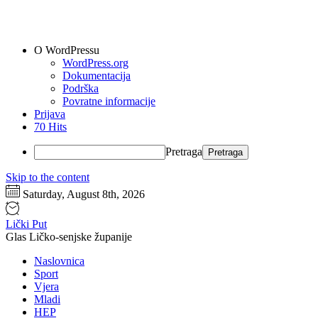
O WordPressu
WordPress.org
Dokumentacija
Podrška
Povratne informacije
Prijava
70 Hits
Pretraga
Skip to the content
Saturday, August 8th, 2026
Lički Put
Glas Ličko-senjske županije
Naslovnica
Sport
Vjera
Mladi
HEP