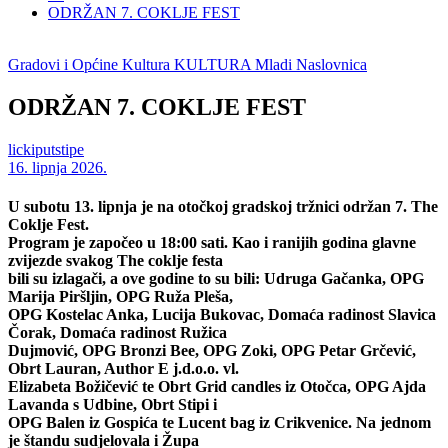
ODRŽAN 7. COKLJE FEST
Gradovi i Općine
Kultura
KULTURA
Mladi
Naslovnica
ODRŽAN 7. COKLJE FEST
lickiputstipe
16. lipnja 2026.
U subotu 13. lipnja je na otočkoj gradskoj tržnici održan 7. The
Coklje Fest.
Program je započeo u 18:00 sati. Kao i ranijih godina glavne
zvijezde svakog The coklje festa
bili su izlagači, a ove godine to su bili: Udruga Gačanka, OPG
Marija Piršljin, OPG Ruža Pleša,
OPG Kostelac Anka, Lucija Bukovac, Domaća radinost Slavica
Čorak, Domaća radinost Ružica
Dujmović, OPG Bronzi Bee, OPG Zoki, OPG Petar Grčević,
Obrt Lauran, Author E j.d.o.o. vl.
Elizabeta Božičević te Obrt Grid candles iz Otočca, OPG Ajda
Lavanda s Udbine, Obrt Stipi i
OPG Balen iz Gospića te Lucent bag iz Crikvenice. Na jednom
je štandu sudjelovala i Župa