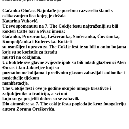
Gačanka Otočac. Najmlađe je posebno razveselio štand s
oslikavanjem lica kojeg je držala
Katarina Vuković.
Uz sve spomenutu na 7. The Coklje festu najtraženiji su bili
kokteli Caffe bar-a Pivac imena:
Gačanka, Prozoranka, Lešćeranka, Sinčeranka, Čovićanka,
Kompoljčanka i Kuterevka. Kokteli
su osmišljeni upravo za The Coklje fest te su bili u onim bojama
koje su se koristile za izradu
mustri na cokljama.
Uz koktele sve glavne zvijezde ipak su bili mladi glazbenici Alen
Đuras i Jan Jakovljev koji su
poznatim melodijama i predivnim glasom zabavljali sudionike i
posjetitelje tijekom
manifestacije.
The Coklje fest i ove je godine okupio mnoge kreativce i
zaljubljenike u tradiciju, a svi oni
koju su ga posjetili dobro su se zabavili.
Dio atmosfere sa 7. The coklje festa pogledajte kroz fotogaleriju
autora Zorana Oreškovića.