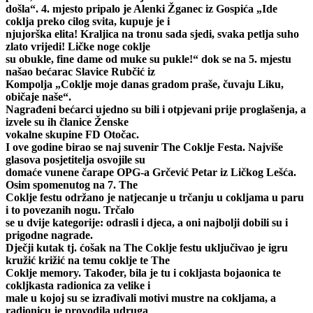
došla“. 4. mjesto pripalo je Alenki Žganec iz Gospića „Ide
coklja preko cilog svita, kupuje je i
njujorška elita! Kraljica na tronu sada sjedi, svaka petlja suho
zlato vrijedi! Ličke noge coklje
su obukle, fine dame od muke su pukle!“ dok se na 5. mjestu
našao bećarac Slavice Rubčić iz
Kompolja „Coklje moje danas gradom praše, čuvaju Liku,
običaje naše“.
Nagrađeni bećarci ujedno su bili i otpjevani prije proglašenja, a
izvele su ih članice Ženske
vokalne skupine FD Otočac.
I ove godine birao se naj suvenir The Coklje Festa. Najviše
glasova posjetitelja osvojile su
domaće vunene čarape OPG-a Grčević Petar iz Ličkog Lešća.
Osim spomenutog na 7. The
Coklje festu održano je natjecanje u trčanju u cokljama u paru
i to povezanih nogu. Trčalo
se u dvije kategorije: odrasli i djeca, a oni najbolji dobili su i
prigodne nagrade.
Dječji kutak tj. ćošak na The Coklje festu uključivao je igru
kružić križić na temu coklje te The
Coklje memory. Također, bila je tu i cokljasta bojaonica te
cokljkasta radionica za velike i
male u kojoj su se izrađivali motivi mustre na cokljama, a
radionicu je provodila udruga