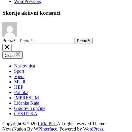
WordPress.org
Skorije aktivni korisnici
Pretraži:
Close
Naslovnica
Sport
Vjera
Mladi
HEP
Politika
IMPRESUM
Ličanka Kaja
Gradovi i općine
ČESTITKA
Copyright © 2026
Lički Put.
All rights reserved.Theme:
NewsNation By
WPInterface.
Powered by
WordPress.