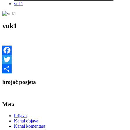
vuk1
vuk1
Facebook
Twitter
Share
brojač posjeta
Meta
Prijava
Kanal objava
Kanal komentara