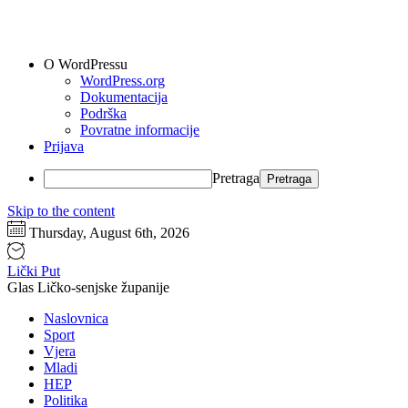
O WordPressu
WordPress.org
Dokumentacija
Podrška
Povratne informacije
Prijava
Pretraga
Skip to the content
Thursday, August 6th, 2026
Lički Put
Glas Ličko-senjske županije
Naslovnica
Sport
Vjera
Mladi
HEP
Politika