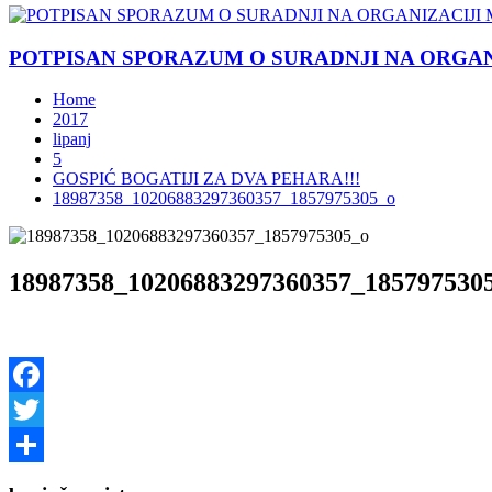
POTPISAN SPORAZUM O SURADNJI NA ORGANIZ
Home
2017
lipanj
5
GOSPIĆ BOGATIJI ZA DVA PEHARA!!!
18987358_10206883297360357_1857975305_o
18987358_10206883297360357_185797530
Facebook
Twitter
Share