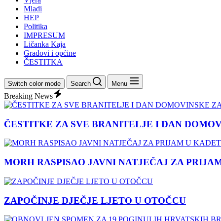
Mladi
HEP
Politika
IMPRESUM
Ličanka Kaja
Gradovi i općine
ČESTITKA
Switch color mode
Search
Menu
Breaking News
ČESTITKE ZA SVE BRANITELJE I DAN DOMO
MORH RASPISAO JAVNI NATJEČAJ ZA PRIJA
ZAPOČINJE DJEČJE LJETO U OTOČCU