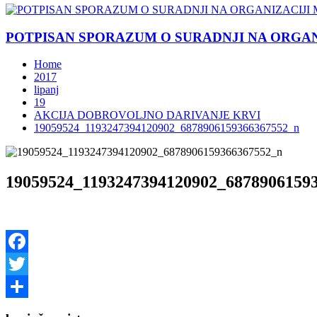
POTPISAN SPORAZUM O SURADNJI NA ORGANIZ
Home
2017
lipanj
19
AKCIJA DOBROVOLJNO DARIVANJE KRVI
19059524_1193247394120902_6878906159366367552_n
19059524_1193247394120902_6878906159
Facebook
Twitter
Share