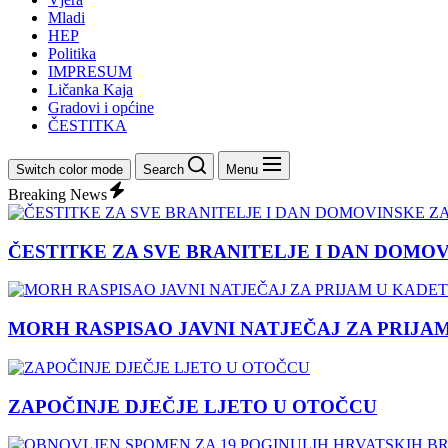
Mladi
HEP
Politika
IMPRESUM
Ličanka Kaja
Gradovi i općine
ČESTITKA
Switch color mode
Search
Menu
Breaking News
ČESTITKE ZA SVE BRANITELJE I DAN DOMO
MORH RASPISAO JAVNI NATJEČAJ ZA PRIJA
ZAPOČINJE DJEČJE LJETO U OTOČCU