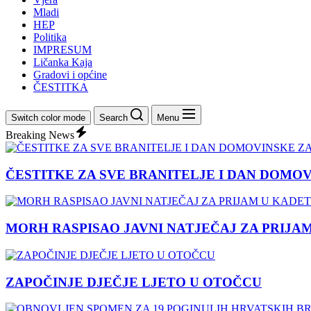
Mladi
HEP
Politika
IMPRESUM
Ličanka Kaja
Gradovi i općine
ČESTITKA
Switch color mode
Search
Menu
Breaking News
ČESTITKE ZA SVE BRANITELJE I DAN DOMO
MORH RASPISAO JAVNI NATJEČAJ ZA PRIJA
ZAPOČINJE DJEČJE LJETO U OTOČCU