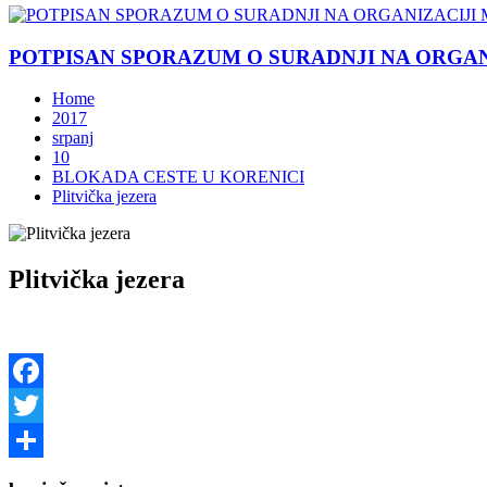
POTPISAN SPORAZUM O SURADNJI NA ORGANIZ
Home
2017
srpanj
10
BLOKADA CESTE U KORENICI
Plitvička jezera
Plitvička jezera
Facebook
Twitter
Share