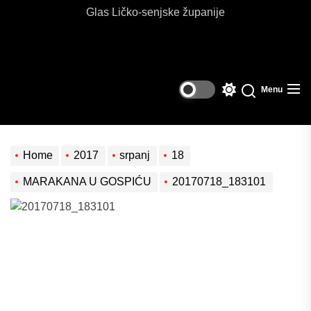
Glas Ličko-senjske županije
Menu
Switch
Search
color
mode
Home
2017
srpanj
18
MARAKANA U GOSPIĆU
20170718_183101