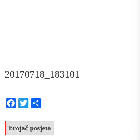
20170718_183101
Facebook
Twitter
Share
brojač posjeta