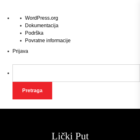
O
WordPress.org
WordPressu
Dokumentacija
Podrška
Povratne informacije
Prijava
Pretraga
Skip
to
the
Lički Put
content