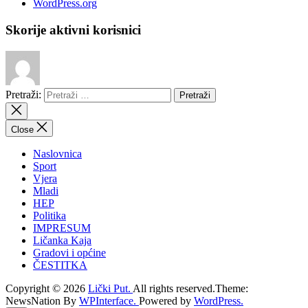
WordPress.org
Skorije aktivni korisnici
Pretraži:
Close
Naslovnica
Sport
Vjera
Mladi
HEP
Politika
IMPRESUM
Ličanka Kaja
Gradovi i općine
ČESTITKA
Copyright © 2026
Lički Put.
All rights reserved.Theme:
NewsNation By
WPInterface.
Powered by
WordPress.