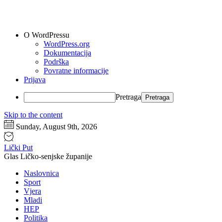
O WordPressu
WordPress.org
Dokumentacija
Podrška
Povratne informacije
Prijava
Pretraga
Skip to the content
Sunday, August 9th, 2026
Lički Put
Glas Ličko-senjske županije
Naslovnica
Sport
Vjera
Mladi
HEP
Politika