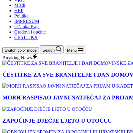
Mladi
HEP
Politika
IMPRESUM
Ličanka Kaja
Gradovi i općine
ČESTITKA
Switch color mode
Search
Menu
Breaking News
ČESTITKE ZA SVE BRANITELJE I DAN DOMO
MORH RASPISAO JAVNI NATJEČAJ ZA PRIJA
ZAPOČINJE DJEČJE LJETO U OTOČCU