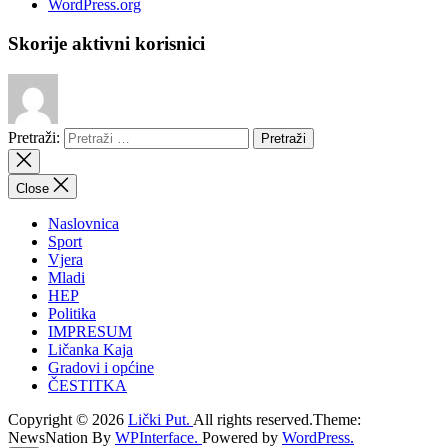
WordPress.org
Skorije aktivni korisnici
Pretraži:
Close
Naslovnica
Sport
Vjera
Mladi
HEP
Politika
IMPRESUM
Ličanka Kaja
Gradovi i općine
ČESTITKA
Copyright © 2026
Lički Put.
All rights reserved.Theme:
NewsNation By
WPInterface.
Powered by
WordPress.