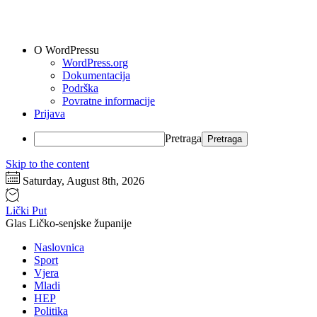
O WordPressu
WordPress.org
Dokumentacija
Podrška
Povratne informacije
Prijava
Pretraga
Skip to the content
Saturday, August 8th, 2026
Lički Put
Glas Ličko-senjske županije
Naslovnica
Sport
Vjera
Mladi
HEP
Politika